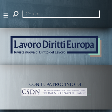
Cerca
nel
sito
CON IL PATROCINIO DI: