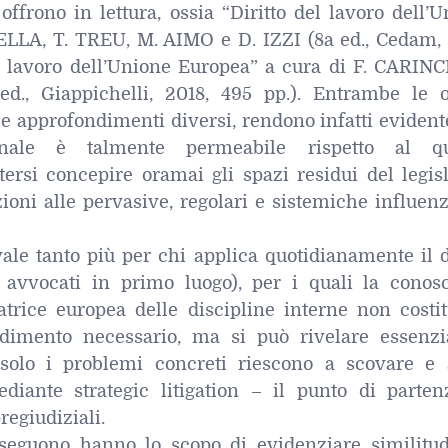
ffrono in lettura, ossia “Diritto del lavoro dell’
LLA, T. TREU, M. AIMO e D. IZZI (8a ed., Cedam, 
el lavoro dell’Unione Europea” a cura di F. CARINC
., Giappichelli, 2018, 495 pp.). Entrambe le o
 e approfondimenti diversi, rendono infatti eviden
onale è talmente permeabile rispetto al q
ersi concepire oramai gli spazi residui del legisl
ioni alle pervasive, regolari e sistemiche influen
ale tanto più per chi applica quotidianamente il d
e avvocati in primo luogo), per i quali la conos
trice europea delle discipline interne non costit
dimento necessario, ma si può rivelare essenzi
 solo i problemi concreti riescono a scovare e 
iante strategic litigation – il punto di parten
regiudiziali.
seguono hanno lo scopo di evidenziare similitud