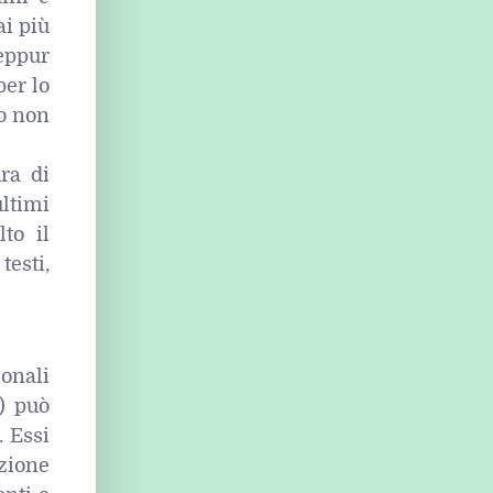
ai più
eppur
per lo
to non
ura di
ultimi
to il
testi,
ionali
 ) può
. Essi
zione