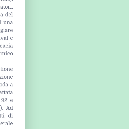
atori,
la del
i una
giare
aval e
icacia
emico
tione
izione
noda a
ttata
 92 e
). Ad
ti di
nerale