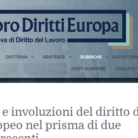
DOTTRINA
SENTENZE
RUBRICHE
APPUNTAME
ISCRIVITI ALLA NEWSLETTER
FONTI EUROPEE
CODICE ET
e involuzioni del diritto 
opeo nel prisma di due