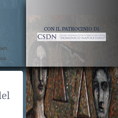
CON IL PATROCINIO DI:
NTI
ICO
del