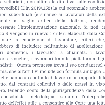
ve settoriali , non ultima la direttiva sulle condizi
revedibili (Dir. 2019/1152) la cui potenziale applic
non subordinati (e sinanco ai lavoratori della c.d
ente al vaglio critico della dottrina, rende
essante l’implementazione nazionale. Si noti, inf
 8 vengono in rilievo i criteri elaborati dalla Co
inare la condizione di lavoratore, criteri che
rebbero di includere nell’ambito di applicazione 
ori domestici, i lavoratori a chiamata, i lavor
tori a voucher, i lavoratori tramite piattaforma digit
endisti» . Questa premessa trova il suo pendant nel
ma, che all’art. 1 vi include con formula ambigua «t
 che hanno un contratto di lavoro o un rapporto di 
itto, dai contratti collettivi o dalle prassi in vig
o, tenendo conto della giurisprudenza della Cor
onsolidata metodologia, saranno l’interpreta
nto dell’effet utile a consentire alla Corte una lett