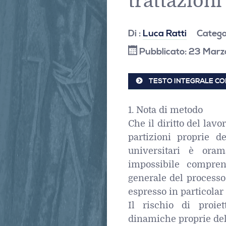
trattazioni
Di :
Luca Ratti
Catego
Pubblicato: 23 Mar
TESTO INTEGRALE CON
1. Nota di metodo
Che il diritto del lav
partizioni proprie d
universitari è ora
impossibile compre
generale del processo
espresso in particolar
Il rischio di proie
dinamiche proprie del d