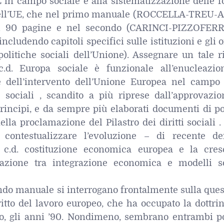
E in campo sociale e alla sistematizzazione delle f
 dell’UE, che nel primo manuale (ROCCELLA-TREU-
si 90 pagine e nel secondo (CARINCI-PIZZOFER
includendo capitoli specifici sulle istituzioni e gli 
olitiche sociali dell’Unione). Assegnare un tale r
 c.d. Europa sociale è funzionale all’enucleazio
e dell’intervento dell’Unione Europea nel campo 
ti sociali , scandito a più riprese dall’approvazi
 principi, e da sempre più elaborati documenti di po
lla proclamazione del Pilastro dei diritti sociali 
contestualizzare l’evoluzione – di recente def
 c.d. costituzione economica europea e la cres
iliazione tra integrazione economica e modelli so
ondo manuale si interrogano frontalmente sulla que
itto del lavoro europeo, che ha occupato la dottri
ro, gli anni ’90. Nondimeno, sembrano entrambi po