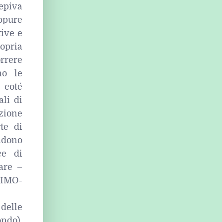
epiva
ppure
ive e
opria
rrere
no le
 coté
ali di
azione
te di
ndono
ce di
are –
AIMO-
delle
ondo).