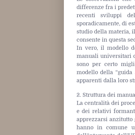
differenze fra i predet
recenti sviluppi de
sporadicamente, di este
studio della materia, i
consente in questa se
In vero, il modello de
manuali universitari d
sono per certo migli
modello della “guida a
apparenti dalla loro st
2. Struttura dei manua
La centralità dei proc
e dei relativi formanti
apprezzarsi anzitutto 
hanno in comune una