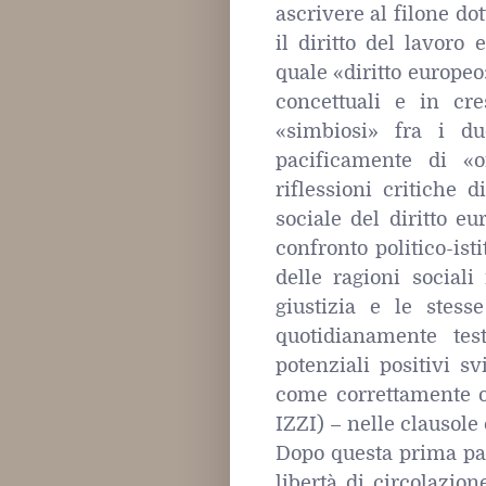
ascrivere al filone d
il diritto del lavoro
quale «diritto europe
concettuali e in cr
«simbiosi» fra i du
pacificamente di «
riflessioni critiche
sociale del diritto eu
confronto politico-is
delle ragioni sociali
giustizia e le stess
quotidianamente tes
potenziali positivi s
come correttamente
IZZI) – nelle clausole 
Dopo questa prima par
libertà di circolazion