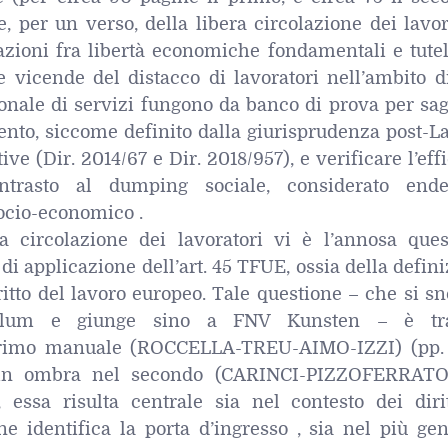
e, per un verso, della libera circolazione dei lavor
erazioni fra libertà economiche fondamentali e tute
e vicende del distacco di lavoratori nell’ambito d
onale di servizi fungono da banco di prova per sag
ento, siccome definito dalla giurisprudenza post-L
tive (Dir. 2014/67 e Dir. 2018/957), e verificare l’eff
ntrasto al dumping sociale, considerato end
socio-economico .
ra circolazione dei lavoratori vi è l’annosa ques
 di applicazione dell’art. 45 TFUE, ossia della defin
ritto del lavoro europeo. Tale questione – che si s
-Blum e giunge sino a FNV Kunsten – è tra
primo manuale (ROCCELLA-TREU-AIMO-IZZI) (pp.
 in ombra nel secondo (CARINCI-PIZZOFERRATO
 essa risulta centrale sia nel contesto dei dirit
ne identifica la porta d’ingresso , sia nel più ge