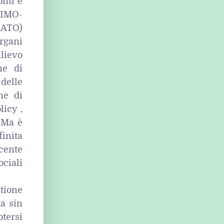
onti e
AIMO-
RATO)
organi
ilievo
ne di
delle
one di
licy ,
. Ma è
inita
cente
ciali
stione
na sin
tersi