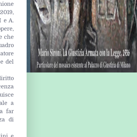
Unione
2019,
I e A.
pere,
te che
uadro
atore
ze del
iritto
cenza
uisce
ale a
a far
za di
ini e