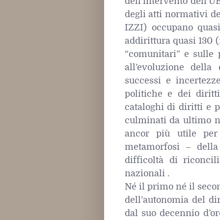
dell’intervento dell’U
degli atti normativi
IZZI) occupano qua
addirittura quasi 130 (
“comunitari” e sulle p
all’evoluzione della
successi e incertezz
politiche e dei dirit
cataloghi di diritti e
culminati da ultimo ne
ancor più utile per 
metamorfosi – della
difficoltà di riconc
nazionali .
Né il primo né il sec
dell’autonomia del dir
dal suo decennio d’o