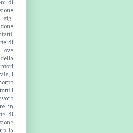
oni di
azione
. gig-
ndone
atti,
rte di
, ove
della
atori
ale, i
 corpo
utti i
lavoro
ore in
te di
zione
ura la