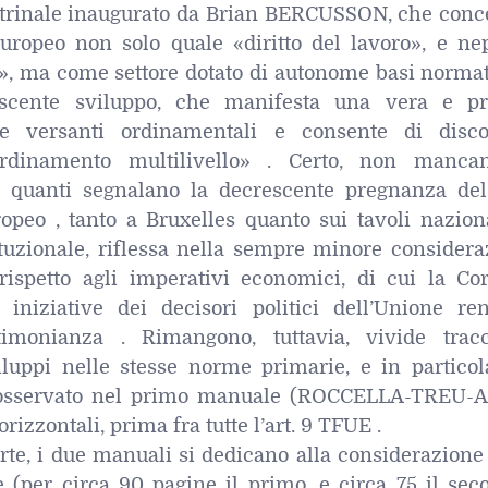
ottrinale inaugurato da Brian BERCUSSON, che conc
 europeo non solo quale «diritto del lavoro», e ne
o», ma come settore dotato di autonome basi normat
escente sviluppo, che manifesta una vera e pr
e versanti ordinamentali e consente di disco
ordinamento multilivello» . Certo, non manca
 di quanti segnalano la decrescente pregnanza del
ropeo , tanto a Bruxelles quanto sui tavoli nazion
tituzionale, riflessa nella sempre minore consider
 rispetto agli imperativi economici, di cui la Cor
e iniziative dei decisori politici dell’Unione re
timonianza . Rimangono, tuttavia, vivide trac
viluppi nelle stesse norme primarie, e in particol
 osservato nel primo manuale (ROCCELLA-TREU-
orizzontali, prima fra tutte l’art. 9 TFUE .
te, i due manuali si dedicano alla considerazione 
e (per circa 90 pagine il primo, e circa 75 il sec