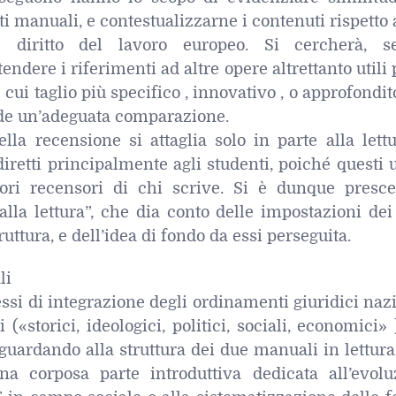
ti manuali, e contestualizzarne i contenuti rispetto 
l diritto del lavoro europeo. Si cercherà, s
ndere i riferimenti ad altre opere altrettanto utili 
l cui taglio più specifico , innovativo , o approfondi
de un’adeguata comparazione.
lla recensione si attaglia solo in parte alla lett
iretti principalmente agli studenti, poiché questi 
ori recensori di chi scrive. Si è dunque prescel
lla lettura”, che dia conto delle impostazioni dei 
ruttura, e dell’idea di fondo da essi perseguita.
li
essi di integrazione degli ordinamenti giuridici naz
 («storici, ideologici, politici, sociali, economici»
guardando alla struttura dei due manuali in lettura
 corposa parte introduttiva dedicata all’evolu