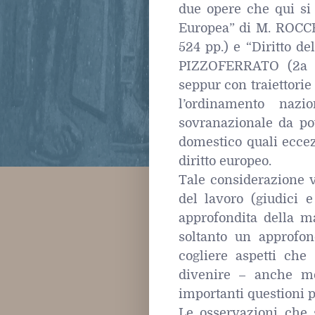
due opere che qui si o
Europea” di M. ROCCE
524 pp.) e “Diritto d
PIZZOFERRATO (2a ed
seppur con traiettorie
l’ordinamento nazi
sovranazionale da pot
domestico quali eccez
diritto europeo.
Tale considerazione v
del lavoro (giudici 
approfondita della ma
soltanto un approfon
cogliere aspetti che
divenire – anche med
importanti questioni p
Le osservazioni che 