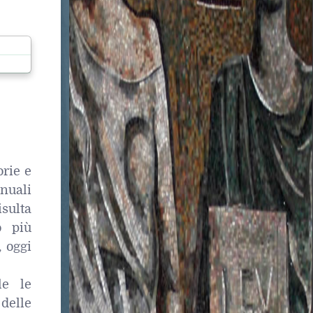
orie e
nuali
sulta
o più
 oggi
le le
 delle