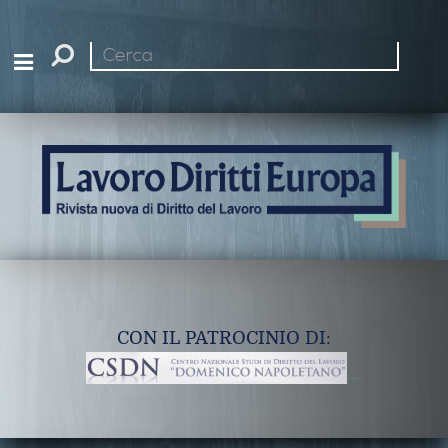
Cerca
nel
sito
CON IL PATROCINIO DI: