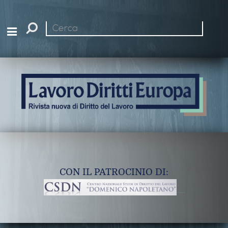
Cerca
nel
sito
CON IL PATROCINIO DI: