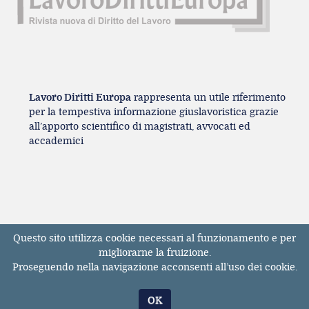
Lavoro Diritti Europa
rappresenta un utile riferimento
per la tempestiva informazione giuslavoristica grazie
all’apporto scientifico di magistrati, avvocati ed
accademici
Questo sito utilizza cookie necessari al funzionamento e per
Registrazione Tribunale di Milano n° 131131
migliorarne la fruizione.
dell'11/04/2017
Proseguendo nella navigazione acconsenti all’uso dei cookie.
ISSN 2611-3783
© Tutti i diritti riservati. E' vietata la riproduzione,
OK
anche parziale, dei contenuti pubblicati sul sito