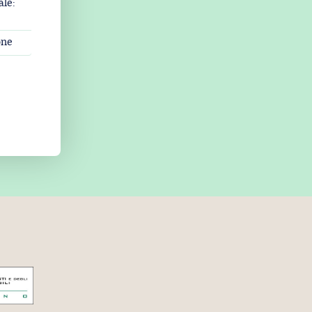
ale:
one