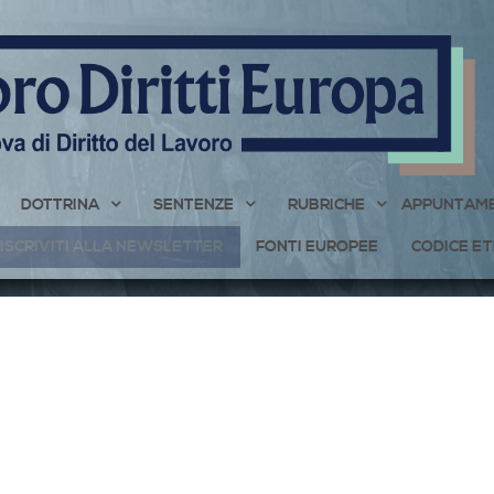
DOTTRINA
SENTENZE
RUBRICHE
APPUNTAME
ISCRIVITI ALLA NEWSLETTER
FONTI EUROPEE
CODICE ET