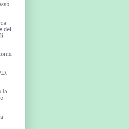
esso
rca
e del
di
 Roma
.D.
 la
co
ta