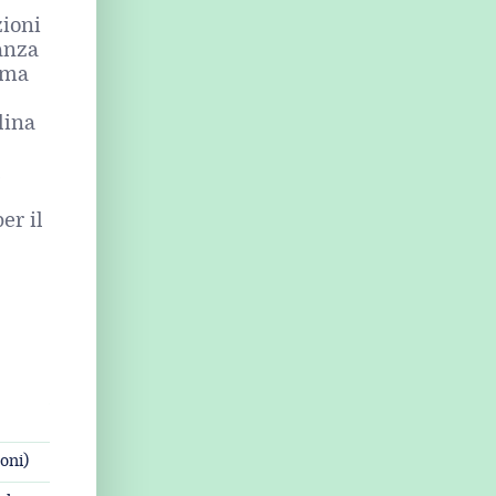
zioni
tanza
rma
lina
l
er il
oni)