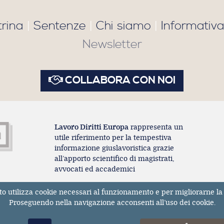
trina
|
Sentenze
|
Chi siamo
|
Informativa
Newsletter
COLLABORA CON NOI
Lavoro Diritti Europa
rappresenta un
utile riferimento per la tempestiva
informazione giuslavoristica grazie
all’apporto scientifico di magistrati,
avvocati ed accademici
to utilizza cookie necessari al funzionamento e per migliorarne la 
Registrazione Tribunale di Milano n° 131131 dell'11/04/201
Proseguendo nella navigazione acconsenti all’uso dei cookie.
ISSN 2611-3783