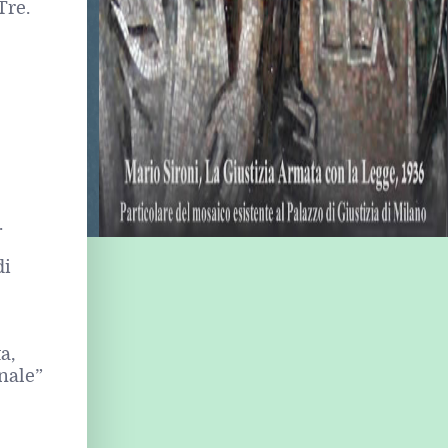
Tre.
.
di
a,
onale”