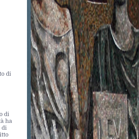
to di
o di
tà ha
 di
itto