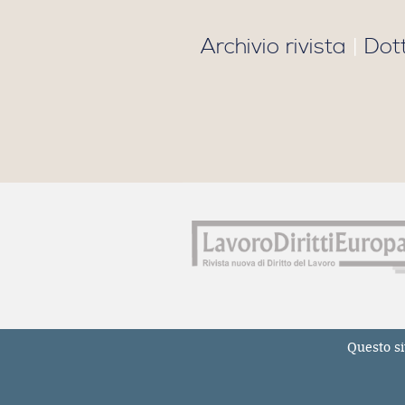
Archivio rivista
|
Dot
Questo si