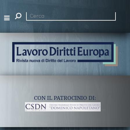
Cerca
nel
sito
CON IL PATROCINIO DI: