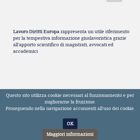
Lavoro Diritti Europa
rappresenta un utile riferimento
per la tempestiva informazione giuslavoristica grazie
all’apporto scientifico di magistrati, avvocati ed
accademici
Questo sito utilizza cookie necessari al funzionamento e per
Registrazione Tribunale di Milano n° 131131
migliorarne la fruizione.
dell'11/04/2017
Proseguendo nella navigazione acconsenti all’uso dei cookie.
ISSN 2611-3783
© Tutti i diritti riservati. E' vietata la riproduzione,
OK
anche parziale, dei contenuti pubblicati sul sito
LavoroDirittiEuropa.it
Maggiori informazioni