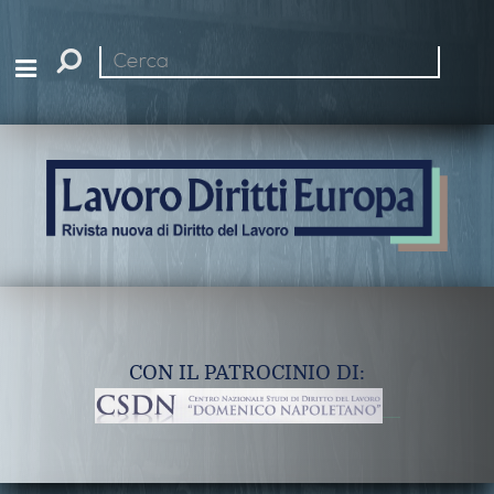
Cerca
nel
sito
CON IL PATROCINIO DI: