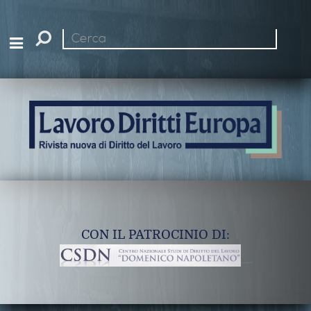
Cerca
nel
sito
CON IL PATROCINIO DI: