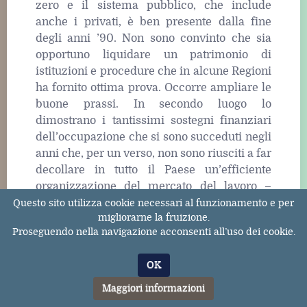
zero e il sistema pubblico, che include
anche i privati, è ben presente dalla fine
degli anni ’90. Non sono convinto che sia
opportuno liquidare un patrimonio di
istituzioni e procedure che in alcune Regioni
ha fornito ottima prova. Occorre ampliare le
buone prassi. In secondo luogo lo
dimostrano i tantissimi sostegni finanziari
dell’occupazione che si sono succeduti negli
anni che, per un verso, non sono riusciti a far
decollare in tutto il Paese un’efficiente
organizzazione del mercato del lavoro –
però ci sono le Regioni virtuose, non si può
Questo sito utilizza cookie necessari al funzionamento e per
migliorarne la fruizione.
condannare tutta l’organizza¬zione giuridica
Proseguendo nella navigazione acconsenti all’uso dei cookie.
– e per l’altro verso si sono occupati di far
crescere l’oc¬cupazione, che si è ampliata
OK
fino a quando i finanziamenti si sono
mantenuti, per poi richiedere sostegni
Maggiori informazioni
ulteriori al fine di conservare il livello