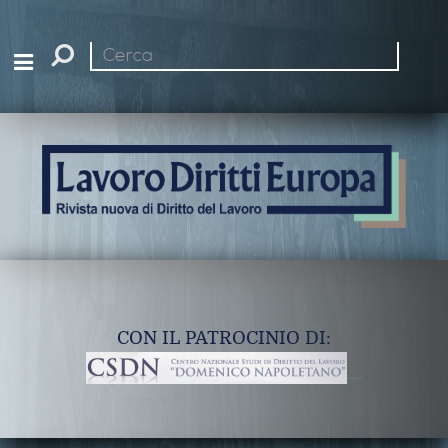
Cerca
nel
sito
CON IL PATROCINIO DI: