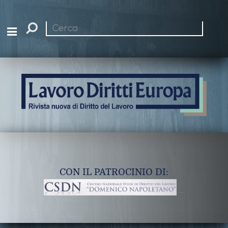
Cerca
nel
sito
CON IL PATROCINIO DI: