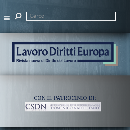
Cerca
nel
sito
CON IL PATROCINIO DI: