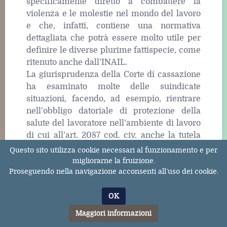
specificamente diretto a combattere la
violenza e le molestie nel mondo del lavoro
e che, infatti, contiene una normativa
dettagliata che potrà essere molto utile per
definire le diverse plurime fattispecie, come
ritenuto anche dall’INAIL.
La giurisprudenza della Corte di cassazione
ha esaminato molte delle suindicate
situazioni, facendo, ad esempio, rientrare
nell’obbligo datoriale di protezione della
salute del lavoratore nell’ambiente di lavoro
di cui all’art. 2087 cod. civ. anche la tutela
contro le tecnopatie da costrittività
Questo sito utilizza cookie necessari al funzionamento e per
organizzativa, con la precisazione che essa
migliorarne la fruizione.
si può configurare sia in presenza di
Proseguendo nella navigazione acconsenti all’uso dei cookie.
comportamenti stressogeni scientemente
attuati dal datore di lavoro nei confronti di
OK
un dipendente, sia in caso di una condotta
Maggiori informazioni
datoriale che colposamente consenta il