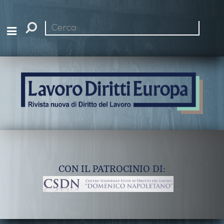
Cerca
nel
sito
CON IL PATROCINIO DI: