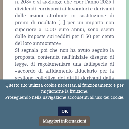
n. 208» e si aggiunge che «per l’anno 2025 i
dividendi corrisposti ai lavoratori e derivanti
dalle azioni attribuite in sostituzione di
premi di risultato […] per un importo non
superiore a 1.500 euro annui, sono esenti
dalle imposte sui redditi per il 50 per cento
del loro ammontare» .
Si segnala poi che non ha avuto seguito la
proposta, contenuta nell’iniziale disegno di
legge, di regolamentare una fattispecie di
«accordo di affidamento fiduciario per la
gestione collettiva dei diritti derivanti dalla
partecipazione finanziaria» , di cui non vi è
Questo sito utilizza cookie necessari al funzionamento e per
migliorarne la fruizione.
traccia nell’atto approvato in Parlamento,
Proseguendo nella navigazione acconsenti all’uso dei cookie.
mentre sono presenti due disposizioni
riguardanti la c.d. «partecipazione
OK
organizzativa» le quali riprendono alcune
indicazioni fornite dal progetto della Cisl, ma
Maggiori informazioni
senza fissare all’interno dello stesso testo