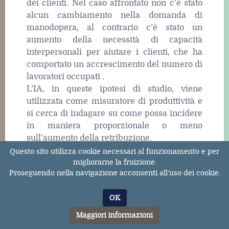
dei clienti. Nel caso affrontato non c’è stato
alcun cambiamento nella domanda di
manodopera, al contrario c’è stato un
aumento della necessità di capacità
interpersonali per aiutare i clienti, che ha
comportato un accrescimento del numero di
lavoratori occupati .
L’IA, in queste ipotesi di studio, viene
utilizzata come misuratore di produttività e
si cerca di indagare su come possa incidere
in maniera proporzionale o meno
sull’aumento della retribuzione.
Invero, in base ai dati raccolti nell’ultimo
Questo sito utilizza cookie necessari al funzionamento e per
periodo in America è possibile affermare
migliorarne la fruizione.
Proseguendo nella navigazione acconsenti all’uso dei cookie.
che la diffusione e l’utilizzo dell’IA ha
influenzato il tasso di occupazione e le
OK
competenze dei dipendenti .
In particolare, pochissime aziende hanno
Maggiori informazioni
segnalato danni causati dall’IA, anzi l’IA