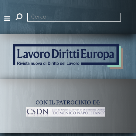
Cerca
nel
sito
CON IL PATROCINIO DI: