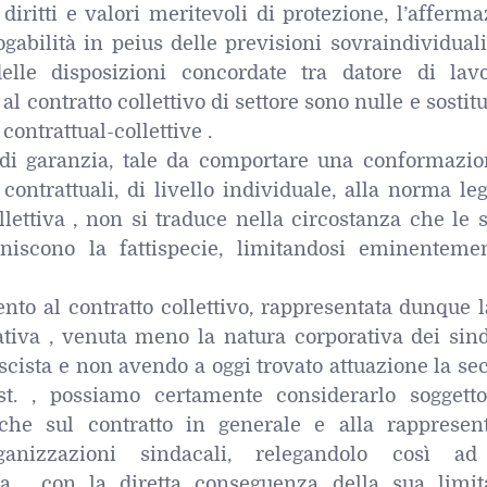
i diritti e valori meritevoli di protezione, l’afferm
rogabilità in peius delle previsioni sovraindividuali
elle disposizioni concordate tra datore di lav
al contratto collettivo di settore sono nulle e sostitu
 contrattual-collettive .
di garanzia, tale da comportare una conformazio
contrattuali, di livello individuale, alla norma le
llettiva , non si traduce nella circostanza che le 
niscono la fattispecie, limitandosi eminenteme
nto al contratto collettivo, rappresentata dunque 
ativa , venuta meno la natura corporativa dei sind
scista e non avendo a oggi trovato attuazione la s
ost. , possiamo certamente considerarlo soggetto
tiche sul contratto in generale e alla rappresen
ganizzazioni sindacali, relegandolo così ad
ta , con la diretta conseguenza della sua limit