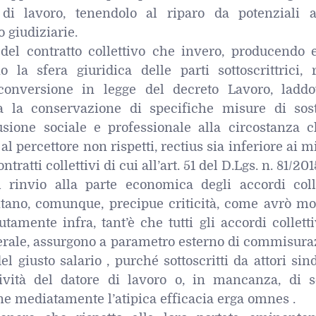
di lavoro, tenendolo al riparo da potenziali a
 giudiziarie.
del contratto collettivo che invero, producendo ef
 la sfera giuridica delle parti sottoscrittrici, r
conversione in legge del decreto Lavoro, laddo
na la conservazione di specifiche misure di sos
sione sociale e professionale alla circostanza c
al percettore non rispetti, rectius sia inferiore ai 
ntratti collettivi di cui all’art. 51 del D.Lgs. n. 81/201
 rinvio alla parte economica degli accordi colle
ntano, comunque, precipue criticità, come avrò mo
mente infra, tant’è che tutti gli accordi colletti
nerale, assurgono a parametro esterno di commisura
el giusto salario , purché sottoscritti da attori sin
tività del datore di lavoro o, in mancanza, di se
e mediatamente l’atipica efficacia erga omnes .