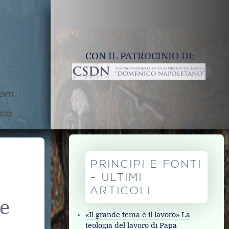
CON IL PATROCINIO DI:
NTI
ICO
PRINCIPI E FONTI
- ULTIMI
ARTICOLI
 e
«Il grande tema è il lavoro» La
teologia del lavoro di Papa