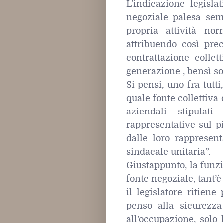
L’indicazione legisla
negoziale palesa sem
propria attività no
attribuendo così prec
contrattazione colle
generazione , bensì sol
Si pensi, uno fra tutti
quale fonte collettiva d
aziendali stipulat
rappresentative sul pi
dalle loro rappresen
sindacale unitaria”.
Giustappunto, la funz
fonte negoziale, tant’
il legislatore ritiene
penso alla sicurezza 
all’occupazione, solo 