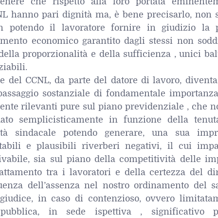
tenere che rispetto alla loro portata eminente
NL hanno pari dignità ma, è bene precisarlo, non 
en potendo il lavoratore fornire in giudizio la 
tamento economico garantito dagli stessi non soddi
della proporzionalità e della sufficienza , unici ba
iabili.
e del CCNL, da parte del datore di lavoro, diventa
 passaggio sostanziale di fondamentale importanza
mente rilevanti pure sul piano previdenziale , che 
idato semplicisticamente in funzione della tenut
ertà sindacale potendo generare, una sua impr
tabili e plausibili riverberi negativi, il cui imp
ivabile, sia sul piano della competitività delle i
attamento tra i lavoratori e della certezza del dir
uenza dell’assenza nel nostro ordinamento del sa
 giudice, in caso di contenzioso, ovvero limitata
 pubblica, in sede ispettiva , significativo p