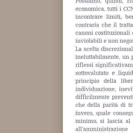
Possiamo, quindi, ri
economica, tutti i CC
incontrare limiti, b
contraria che il trat
canoni costituzionali 
inviolabili e non negoz
La scelta discrezional
ineluttabilmente, un
riflessi significativa
sottovalutato e liqu
principio della lib
individuazione, inevi
difficilmente prevent
che della parità di tr
invero, quale conseg
minimo, si lascia al
all’amministrazione