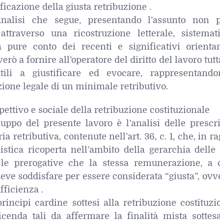
ficazione della giusta retribuzione .
analisi che segue, presentando l’assunto non 
, attraverso una ricostruzione letterale, sistemat
a pure conto dei recenti e significativi orienta
erò a fornire all’operatore del diritto del lavoro tut
tili a giustificare ed evocare, rappresentando
ione legale di un minimale retributivo.
pettivo e sociale della retribuzione costituzionale
luppo del presente lavoro è l’analisi delle prescr
ia retributiva, contenute nell’art. 36, c. 1, che, in r
istica ricoperta nell’ambito della gerarchia delle 
a le prerogative che la stessa remunerazione, a c
 deve soddisfare per essere considerata “giusta”, ovv
fficienza .
incipi cardine sottesi alla retribuzione costituzi
cenda tali da affermare la finalità mista sottesa