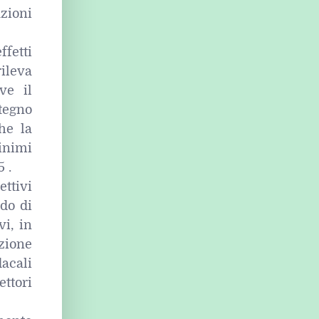
zioni
fetti
ileva
ve il
tegno
he la
minimi
5 .
ttivi
do di
vi, in
zione
dacali
ttori