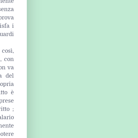
mente
senza
prova
sfa i
luardi
 così,
, con
non va
a del
opria
atto è
mprese
itto ;
lario
mente
otere