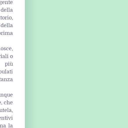
gente
della
orio,
della
prima
nosce,
iali o
e più
pulati
tanza
unque
e, che
utela,
entivi
ima la