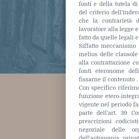
fonti e della tutela d
del criterio dell’inde
che la contrarietà d
lavoratore alla legge e 
fatto da quelle legali e
Siffatto meccanismo 
melius delle clausole 
alla contrattazione co
fonti eteronome defi
fissarne il contenuto .
Con specifico riferime
funzione etero-integr
vigente nel periodo fa
parte dell’art. 39 C
prescrizioni codicis
negoziale delle or
dell’autonomia priva