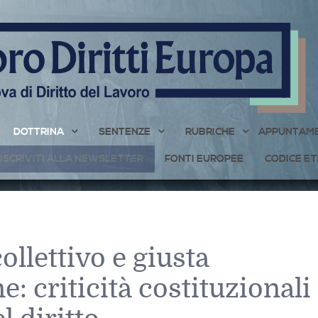
DOTTRINA
SENTENZE
RUBRICHE
APPUNTAME
ISCRIVITI ALLA NEWSLETTER
FONTI EUROPEE
CODICE ET
ollettivo e giusta
e: criticità costituzionali