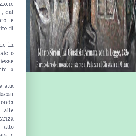
azione
 , dal
oro e
ite di
ne in
gale o
stesse
nte a
la sua
acati
econda
 alle
tanza
 atto
ata e