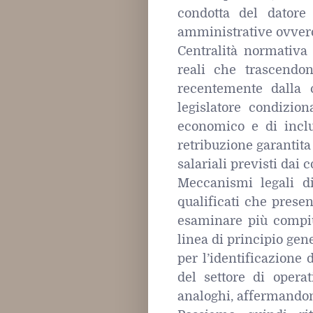
condotta del datore 
amministrative ovvero
Centralità normativa 
reali che trascendono
recentemente dalla 
legislatore condizio
economico e di inclu
retribuzione garantita 
salariali previsti dai co
Meccanismi legali di
qualificati che prese
esaminare più compiuta
linea di principio ge
per l’identificazione d
del settore di opera
analoghi, affermandon