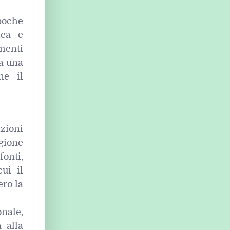
poche
ica e
menti
ta una
ne il
izioni
agione
fonti,
ui il
ero la
onale,
 alla