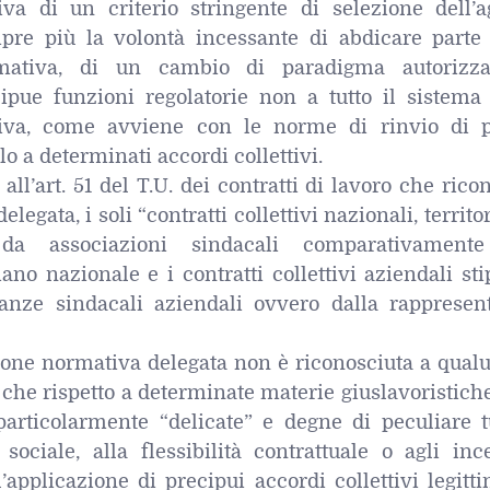
tiva di un criterio stringente di selezione dell’a
pre più la volontà incessante di abdicare parte 
rmativa, di un cambio di paradigma autorizzat
ipue funzioni regolatorie non a tutto il sistema 
ttiva, come avviene con le norme di rinvio di 
o a determinati accordi collettivi.
, all’art. 51 del T.U. dei contratti di lavoro che rico
elegata, i soli “contratti collettivi nazionali, territor
i da associazioni sindacali comparativament
ano nazionale e i contratti collettivi aziendali sti
tanze sindacali aziendali ovvero dalla rappresen
ione normativa delegata non è riconosciuta a qual
è che rispetto a determinate materie giuslavoristich
 particolarmente “delicate” e degne di peculiare t
sociale, alla flessibilità contrattuale o agli inc
l’applicazione di precipui accordi collettivi legitt