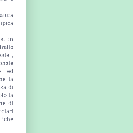
atura
tipica
a, in
tratto
eale ,
ionale
te ed
ne la
nza di
olo la
me di
colari
fiche