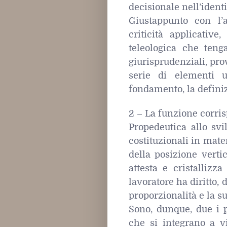
decisionale nell’identi
Giustappunto con l’
criticità applicative
teleologica che teng
giurisprudenziali, prov
serie di elementi u
fondamento, la definiz
2 – La funzione corris
Propedeutica allo svi
costituzionali in mater
della posizione vertic
attesta e cristallizz
lavoratore ha diritto,
proporzionalità e la su
Sono, dunque, due i pr
che si integrano a vi