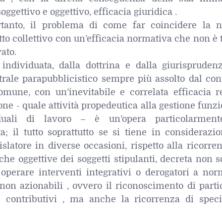
ggettivo e oggettivo, efficacia giuridica .
rtanto, il problema di come far coincidere la n
atto collettivo con un’efficacia normativa che non è 
vato.
individuata, dalla dottrina e dalla giurisprudenz
trale parapubblicistico sempre più assolto dal con
comune, con un’inevitabile e correlata efficacia r
one - quale attività propedeutica alla gestione funz
iduali di lavoro – è un’opera particolarmen
; il tutto soprattutto se si tiene in considerazio
islatore in diverse occasioni, rispetto alla ricorre
iche oggettive dei soggetti stipulanti, decreta non s
 operare interventi integrativi o derogatori a nor
non azionabili , ovvero il riconoscimento di parti
 contributivi , ma anche la ricorrenza di speci