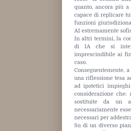
quanto, ancora più a 
capace di replicare tu
funzioni giurisdizio
AI estremamente sofist
In altri termini, la c
di IA che si inte
imprescindibile ai fi
caso.
Conseguentemente, a m
una riflessione tesa a
ad ipotetici impiegh
considerazione che: n
sostituite da un a
necessariamente esser
necessari per addestrar
Su di un diverso pian