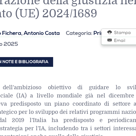
azione della giustizia ne
to (UE) 2024/1689
o Fichera, Antonio Costa
Categoria:
Principi e fonti
Stampa
Email
zo 2025
 NOTE E BIBLIOGRAFIA
dell’ambizioso obiettivo di guidare lo svi
ificiale (IA) a livello mondiale già nel dicembre
va predisposto un piano coordinato di settore a
tegico per lo sviluppo dei relativi programmi nazion
dal 2019 l’Italia ha predisposto e periodica
strategia per l’IA, includendo tra i settori interess