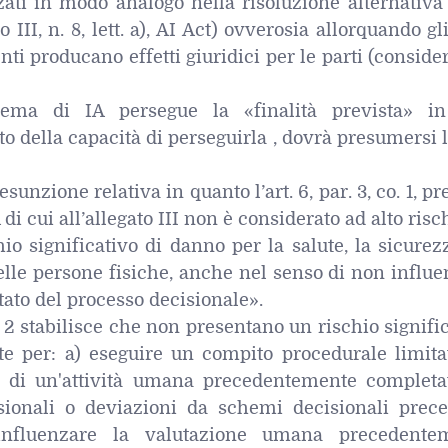
izzati in modo analogo nella risoluzione alternativa
 III, n. 8, lett. a), AI Act) ovverosia allorquando gli
nti producano effetti giuridici per le parti (consid
tema di IA persegue la «finalità prevista» in
to della capacità di perseguirla , dovrà presumersi 
resunzione relativa in quanto l’art. 6, par. 3, co. 1, p
di cui all’allegato III non è considerato ad alto risc
o significativo di danno per la salute, la sicurez
elle persone fisiche, anche nel senso di non influ
tato del processo decisionale».
o. 2 stabilisce che non presentano un rischio signifi
e per: a) eseguire un compito procedurale limitat
to di un'attività umana precedentemente completat
sionali o deviazioni da schemi decisionali prece
 influenzare la valutazione umana precedente