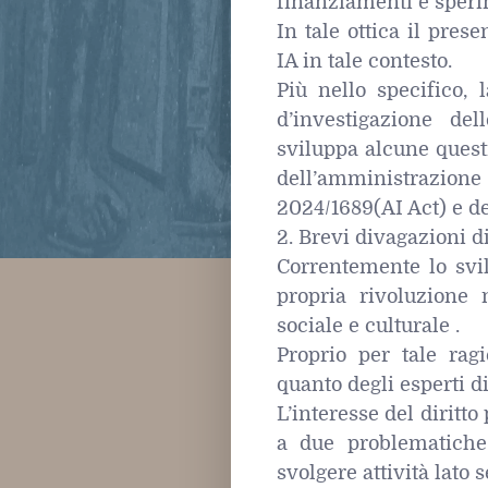
finanziamenti e sperim
In tale ottica il prese
IA in tale contesto.
Più nello specifico,
d’investigazione del
sviluppa alcune questi
dell’amministrazio
2024/1689(AI Act) e del 
2. Brevi divagazioni 
Correntemente lo svi
propria rivoluzione 
sociale e culturale .
Proprio per tale ragi
quanto degli esperti di
L’interesse del diritt
a due problematiche 
svolgere attività lato 