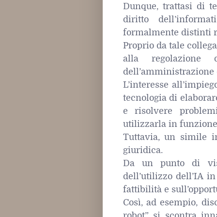
Dunque, trattasi di t
diritto dell’inform
formalmente distinti r
Proprio da tale colleg
alla regolazione d
dell’amministrazione d
L’interesse all’impieg
tecnologia di elaborar
e risolvere problem
utilizzarla in funzione 
Tuttavia, un simile 
giuridica.
Da un punto di vis
dell’utilizzo dell’IA 
fattibilità e sull’oppo
Così, ad esempio, disc
robot” si scontra inn