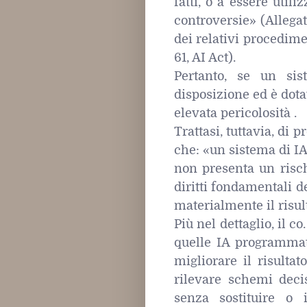
fatti, o a essere util
controversie» (Allegato
dei relativi procedime
61, AI Act).
Pertanto, se un sis
disposizione ed è dota
elevata pericolosità .
Trattasi, tuttavia, di p
che: «un sistema di IA 
non presenta un rischi
diritti fondamentali d
materialmente il risul
Più nel dettaglio, il c
quelle IA programmat
migliorare il risulta
rilevare schemi deci
senza sostituire o