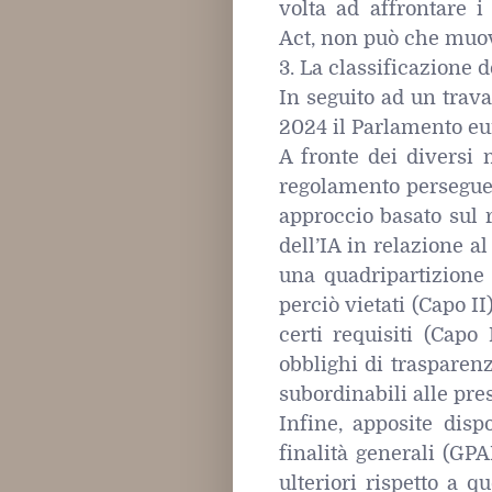
volta ad affrontare i 
Act, non può che muov
3. La classificazione d
In seguito ad un travag
2024 il Parlamento eur
A fronte dei diversi 
regolamento persegue l
approccio basato sul r
dell’IA in relazione al
una quadripartizione
perciò vietati (Capo II
certi requisiti (Capo 
obblighi di trasparen
subordinabili alle pres
Infine, apposite disp
finalità generali (GP
ulteriori rispetto a