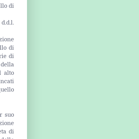
llo di
.d.l.
zione
llo di
rie di
della
 alto
ncati
quello
er suo
azione
eta di