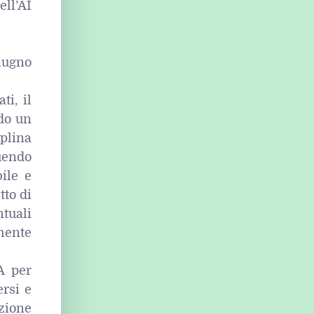
ell’AI
giugno
ti, il
ndo un
iplina
tuendo
ile e
tto di
ntuali
mente
A per
ersi e
zione