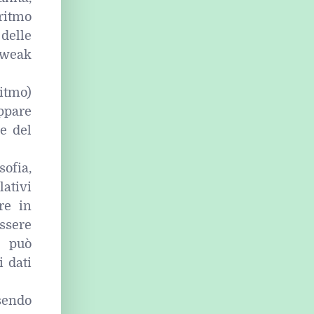
ritmo
 delle
 weak
ritmo)
ppare
he del
ofia,
lativi
re in
ssere
e può
 dati
sendo