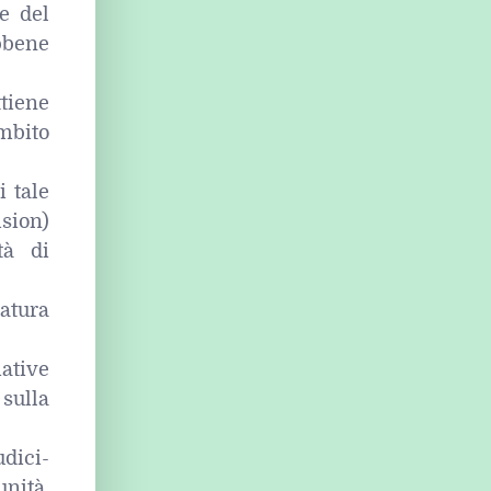
e del
bbene
ttiene
mbito
i tale
ision)
tà di
atura
ative
 sulla
udici-
nità,