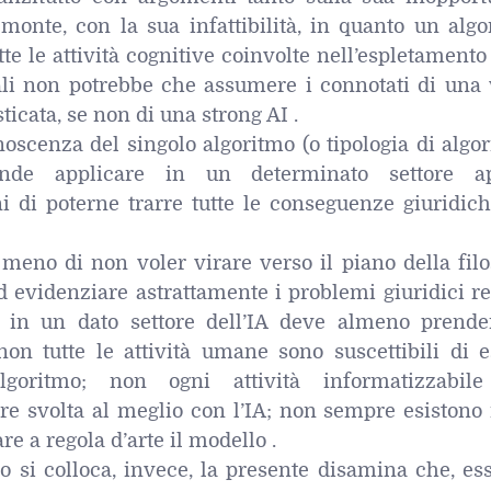
monte, con la sua infattibilità, in quanto un algo
tte le attività cognitive coinvolte nell’espletamento
nali non potrebbe che assumere i connotati di una
icata, se non di una strong AI .
onoscenza del singolo algoritmo (o tipologia di algo
nde applicare in un determinato settore a
ni di poterne trarre tutte le conseguenze giuridic
eno di non voler virare verso il piano della filos
d evidenziare astrattamente i problemi giuridici re
i in un dato settore dell’IA deve almeno prende
on tutte le attività umane sono suscettibili di e
lgoritmo; non ogni attività informatizzabil
e svolta al meglio con l’IA; non sempre esistono i
e a regola d’arte il modello .
o si colloca, invece, la presente disamina che, es