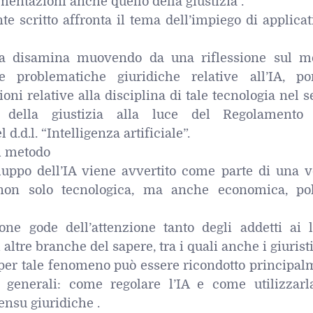
entazioni anche quello della giustizia .
nte scritto affronta il tema dell’impiego di applicat
 la disamina muovendo da una riflessione sul m
le problematiche giuridiche relative all’IA, p
oni relative alla disciplina di tale tecnologia nel s
ne della giustizia alla luce del Regolamento
d.d.l. “Intelligenza artificiale”.
di metodo
luppo dell’IA viene avvertito come parte di una v
non solo tecnologica, ma anche economica, poli
one gode dell’attenzione tanto degli addetti ai l
 altre branche del sapere, tra i quali anche i giuristi
o per tale fenomeno può essere ricondotto principa
generali: come regolare l’IA e come utilizzarl
sensu giuridiche .