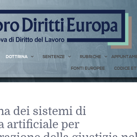
DOTTRINA
SENTENZE
RUBRICHE
APPUNTAME
ISCRIVITI ALLA NEWSLETTER
FONTI EUROPEE
CODICE ET
na dei sistemi di
 artificiale per