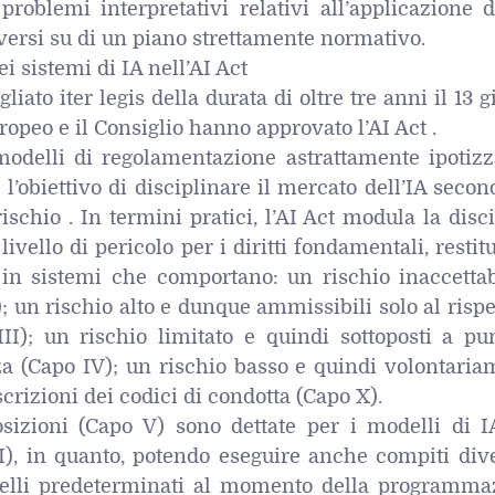
problemi interpretativi relativi all’applicazione d
ersi su di un piano strettamente normativo.
ei sistemi di IA nell’AI Act
liato iter legis della durata di oltre tre anni il 13 
opeo e il Consiglio hanno approvato l’AI Act .
modelli di regolamentazione astrattamente ipotizza
’obiettivo di disciplinare il mercato dell’IA seco
ischio . In termini pratici, l’AI Act modula la disc
 livello di pericolo per i diritti fondamentali, resti
 in sistemi che comportano: un rischio inaccettab
); un rischio alto e dunque ammissibili solo al rispe
III); un rischio limitato e quindi sottoposti a pu
za (Capo IV); un rischio basso e quindi volontaria
crizioni dei codici di condotta (Capo X).
osizioni (Capo V) sono dettate per i modelli di I
AI), in quanto, potendo eseguire anche compiti div
 quelli predeterminati al momento della programma