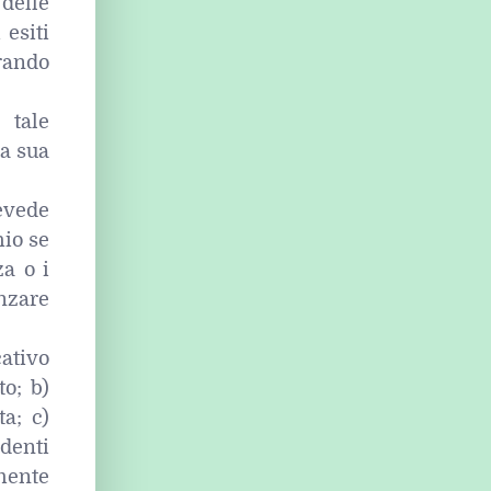
 delle
 esiti
erando
 tale
la sua
revede
hio se
za o i
enzare
cativo
o; b)
a; c)
denti
mente