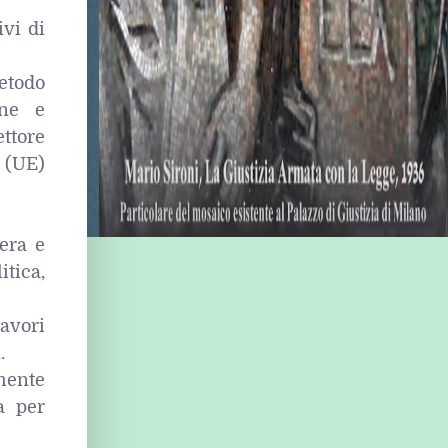
ivi di
etodo
one e
ettore
 (UE)
era e
tica,
avori
.
lmente
a per