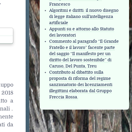
l
Francesco
Algoritmi e diritti: il nuovo disegno
di legge italiano sull'intelligenza
artificiale
Appunti su e attorno allo Statuto
dei lavoratori
Commento al paragrafo “Il Grande
Fratello e il lavoro” facente parte
del saggio “Il manifesto per un
diritto del lavoro sostenibile” di
Caruso, Del Punta, Treu
Contributo al dibattito sulla
proposta di riforma del regime
luppo
sanzionatorio dei licenziamenti
illegittimi elaborata dal Gruppo
 2018
Freccia Rossa.
tto a
ali .
mente
ati da