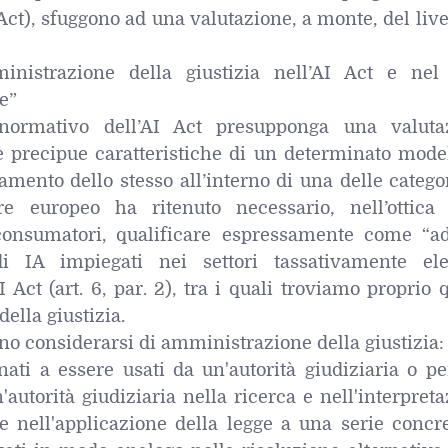
AI Act), sfuggono ad una valutazione, a monte, del live
nistrazione della giustizia nell’AI Act e nel d
le”
normativo dell’AI Act presupponga una valuta
le precipue caratteristiche di un determinato mode
ramento dello stesso all’interno di una delle catego
tore europeo ha ritenuto necessario, nell’ottica 
onsumatori, qualificare espressamente come “ad
di IA impiegati nei settori tassativamente ele
AI Act (art. 6, par. 2), tra i quali troviamo proprio 
ella giustizia.
ono considerarsi di amministrazione della giustizia:
nati a essere usati da un'autorità giudiziaria o p
'autorità giudiziaria nella ricerca e nell'interpret
o e nell'applicazione della legge a una serie concr