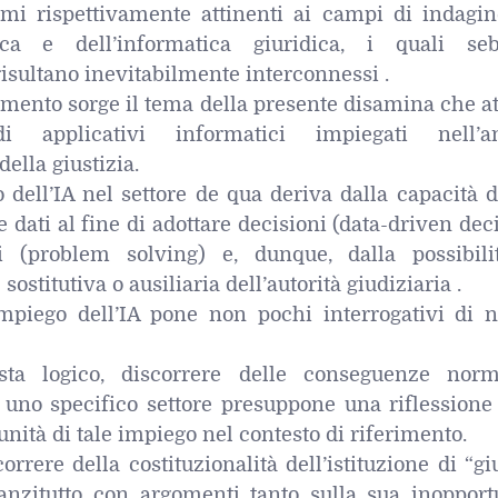
emi rispettivamente attinenti ai campi di indagin
atica e dell’informatica giuridica, i quali se
isultano inevitabilmente interconnessi .
amento sorge il tema della presente disamina che a
i applicativi informatici impiegati nell’a
ella giustizia.
o dell’IA nel settore de qua deriva dalla capacità d
e dati al fine di adottare decisioni (data-driven dec
i (problem solving) e, dunque, dalla possibili
sostitutiva o ausiliaria dell’autorità giudiziaria .
impiego dell’IA pone non pochi interrogativi di n
ta logico, discorrere delle conseguenze norm
in uno specifico settore presuppone una riflessione
rtunità di tale impiego nel contesto di riferimento.
orrere della costituzionalità dell’istituzione di “gi
anzitutto con argomenti tanto sulla sua inopportu