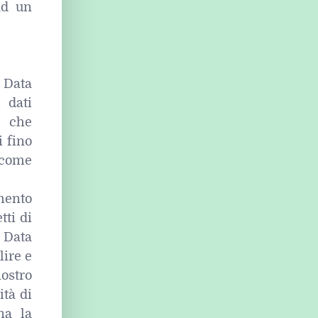
ad un
l Data
 dati
i che
i fino
 come
imento
tti di
l Data
lire e
nostro
ità di
na la