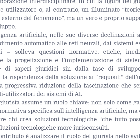
borazione interdisciplinare, in cui la figura del gi
utilizzatore o, al contrario, un illuminato “teori
e esterno del fenomeno”, ma un vero e proprio supp
luppo.
igenza artificiale, nelle sue diverse declinazioni
dimento automatico alle reti neurali, dai sistemi e
i – solleva questioni normative, etiche, inedi
he la progettazione e l’implementazione di siste
e di saperi giuridici sin dalla fase di svilupp
 la rispondenza della soluzione ai “requisiti” dell’
una progressiva riduzione della fascinazione che s
i-utilizzatori dei sistemi di AI.
l giurista assume un ruolo chiave: non solo come g
normativa specifica sull’intelligenza artificiale, m
re chi crea soluzioni tecnologiche “che tutto pos
oluzioni tecnologiche more iurisconsulti.
ontributo è analizzare il ruolo del giurista nello sv