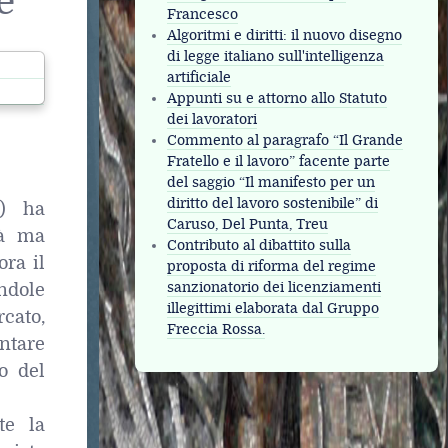
e
Francesco
Algoritmi e diritti: il nuovo disegno
di legge italiano sull'intelligenza
25
artificiale
Appunti su e attorno allo Statuto
dei lavoratori
Commento al paragrafo “Il Grande
Fratello e il lavoro” facente parte
del saggio “Il manifesto per un
diritto del lavoro sostenibile” di
I) ha
Caruso, Del Punta, Treu
tà ma
Contributo al dibattito sulla
ora il
proposta di riforma del regime
sanzionatorio dei licenziamenti
andole
illegittimi elaborata dal Gruppo
rcato,
Freccia Rossa.
ntare
o del
te la