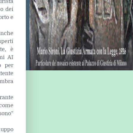
urista
co dei
orto e
 anche
sperti
te, è
mi AI
o per
utente
embra
arante
a come
sono”
iluppo