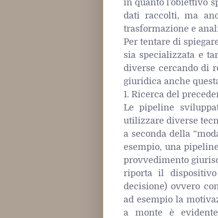
in quanto l’obiettivo s
dati raccolti, ma anc
trasformazione e anali
Per tentare di spiegar
sia specializzata e t
diverse cercando di 
giuridica anche questa
1. Ricerca del precede
Le pipeline sviluppa
utilizzare diverse tec
a seconda della “modal
esempio, una pipeline 
provvedimento giurisdi
riporta il dispositi
decisione) ovvero con
ad esempio la motivazi
a monte è evidente