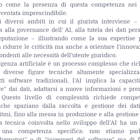
ndo come la presenza di questa competenza nei
diventata imprescindibile.
 diversi ambiti in cui il giurista interviene – 
alla governance dell’ AI, alla tutela dei dati per
reputazione – illustrando come la sua expertise 
 ridurre le criticità ma anche a orientare l’innov
ondenti alle necessità dell’utente giuridico.
ligenza artificiale è un processo complesso che ri
 diverse figure tecniche altamente specializza
ti software tradizionali, l'AI implica la capacit
e” dai dati, adattarsi a nuove informazioni e pre
 Questo livello di complessità richiede compe
che spaziano dalla raccolta e gestione dei dati
itmi, fino alla messa in produzione e alla gestione
a tecnica coinvolta nello sviluppo dell'AI ha un 
 una competenza specifica: non stiamo par
luppatori” o di “ingegneri del software” ma di f