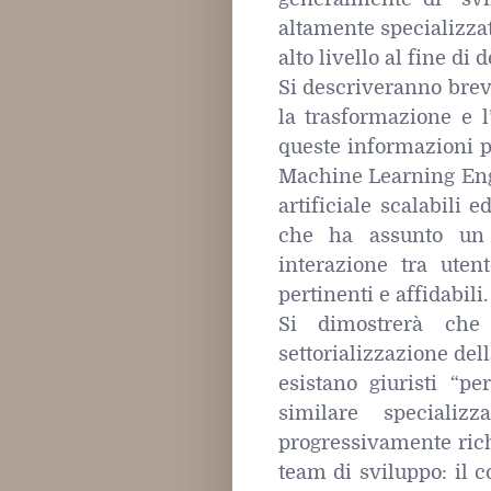
altamente specializzat
alto livello al fine di
Si descriveranno brev
la trasformazione e l
queste informazioni pe
Machine Learning Engi
artificiale scalabili 
che ha assunto un r
interazione tra uten
pertinenti e affidabili.
Si dimostrerà che
settorializzazione del
esistano giuristi “pe
similare speciali
progressivamente rich
team di sviluppo: il 