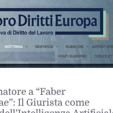
DOTTRINA
SENTENZE
RUBRICHE
APPUNTAME
ISCRIVITI ALLA NEWSLETTER
FONTI EUROPEE
CODICE ET
atore a “Faber
ae”: Il Giurista come