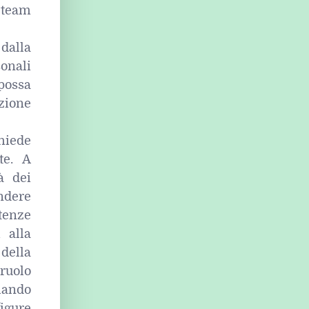
 team
dalla
sonali
possa
azione
chiede
te. A
à dei
ndere
tenze
 alla
 della
ruolo
lando
igure