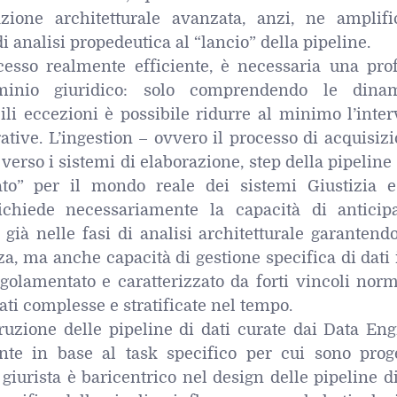
azione architetturale avanzata, anzi, ne amplifi
i analisi propedeutica al “lancio” della pipeline.
cesso realmente efficiente, è necessaria una pro
inio giuridico: solo comprendendo le dina
ili eccezioni è possibile ridurre al minimo l’inte
tive. L’ingestion – ovvero il processo di acquisiz
 verso i sistemi di elaborazione, step della pipeline
zato” per il mondo reale dei sistemi Giustizia 
ichiede necessariamente la capacità di anticip
 già nelle fasi di analisi architetturale garantend
nza, ma anche capacità di gestione specifica di dati
golamentato e caratterizzato da forti vincoli norm
ati complesse e stratificate nel tempo.
ruzione delle pipeline di dati curate dai Data Eng
ente in base al task specifico per cui sono proge
 giurista è baricentrico nel design delle pipeline di