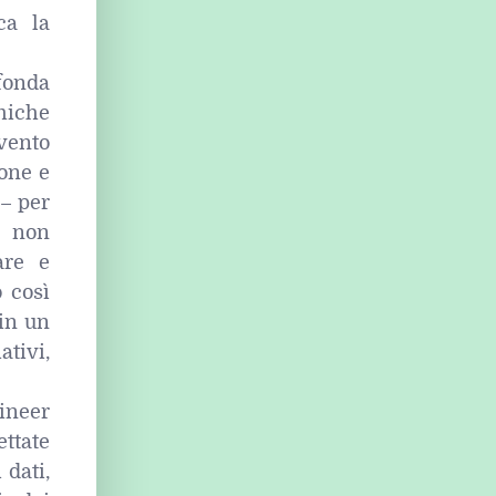
ca la
fonda
miche
rvento
ione e
 – per
e non
are e
o così
 in un
ativi,
ineer
ttate
 dati,