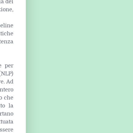
ia dei
ione,
peline
tiche
tenza
e per
 (NLP)
re. Ad
intero
to che
to la
rtano
ttuata
ssere