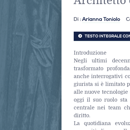
Architetto 
Di :
Arianna Toniolo
C
TESTO INTEGRALE CON
Introduzione
Negli ultimi decenni
trasformato profond
anche interrogativi co
giurista si è limitato
alle nuove tecnologie 
oggi il suo ruolo st
centrale nei team ch
diritto.
La quotidiana evolu