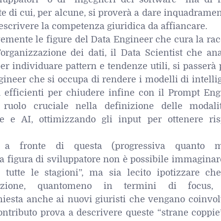
e di cui, per alcune, si proverà a dare inquadrame
 descrivere la competenza giuridica da affiancare.
emente le figure del Data Engineer che cura la rac
’organizzazione dei dati, il Data Scientist che an
r individuare pattern e tendenze utili, si passerà 
neer che si occupa di rendere i modelli di intelli
ed efficienti per chiudere infine con il Prompt En
uolo cruciale nella definizione delle modali
te e AI, ottimizzando gli input per ottenere ris
 a fronte di questa (progressiva quanto m
la figura di sviluppatore non è possibile immagina
r tutte le stagioni”, ma sia lecito ipotizzare ch
zzazione, quantomeno in termini di focus,
iesta anche ai nuovi giuristi che vengano coinvolt
contributo prova a descrivere queste “strane coppi