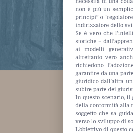
necessità di una colla
non è più un semplice 
principi” o “regolator
indirizzatore dello svi
Se è vero che l’intell
storiche – dall’appren
ai modelli generativ
altrettanto vero anc
richiedono l’adozion
garantire da una parte
giuridico dall’altra 
subire parte dei giurist
In questo scenario, i
della conformità alla 
soggetto che sa guida
verso lo sviluppo di s
L’obiettivo di questo c