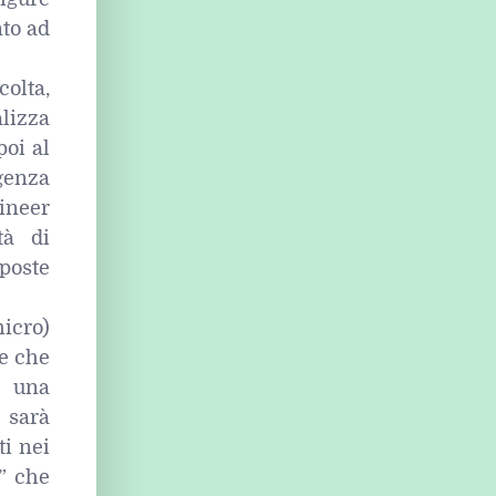
nto ad
colta,
alizza
poi al
genza
gineer
tà di
poste
icro)
re che
e una
 sarà
i nei
e” che