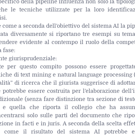
pecifico della pipeline influenza non solo la tipolog
he le tecniche utilizzate per la loro identificaz
si.
e come a seconda dell’obiettivo del sistema AI la pi
arata diversamente si riportano tre esempi su tema
rendere evidente al contempo il ruolo della compe
 fase:
nte giurisprudenziale:
te per questo compito possono essere progettat
niche di text mining e natural language processing
ità” di ricerca che il giurista suggerisce di adotta
potrebbe essere costruita per l’elaborazione dell’
zionale (senza fare distinzione tra sezione di tes
vo e quella che riporta il collegio che ha assun
centrarsi solo sulle parti del documento che ripo
one in facti e in juris. A seconda della scelta effe
 come il risultato del sistema AI potrebbe e