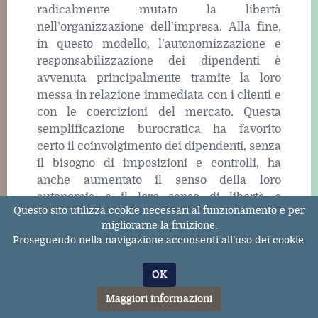
radicalmente mutato la libertà
nell’organizzazione dell’impresa. Alla fine,
in questo modello, l’autonomizzazione e
responsabilizzazione dei dipendenti è
avvenuta principalmente tramite la loro
messa in relazione immediata con i clienti e
con le coercizioni del mercato. Questa
semplificazione burocratica ha favorito
certo il coinvolgimento dei dipendenti, senza
il bisogno di imposizioni e controlli, ha
anche aumentato il senso della loro
autonomia e il loro senso di libertà e
Questo sito utilizza cookie necessari al funzionamento e per
avventura. Ma tutto questo non si è riflesso,
migliorarne la fruizione.
per lo più, né nell’aumento degli stipendi, né
Proseguendo nella navigazione acconsenti all’uso dei cookie.
in una vera e propria democratizzazione dei
processi di governance aziendale, rimasti
OK
esclusivo appannaggio del management e
Maggiori informazioni
della direzione.