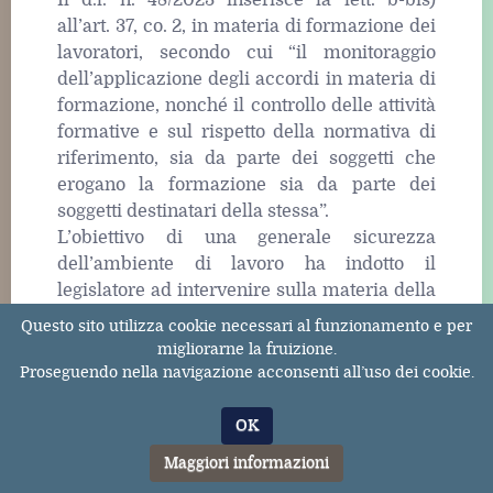
Il d.l. n. 48/2023 inserisce la lett. b-bis)
all’art. 37, co. 2, in materia di formazione dei
lavoratori, secondo cui “il monitoraggio
dell’applicazione degli accordi in materia di
formazione, nonché il controllo delle attività
formative e sul rispetto della normativa di
riferimento, sia da parte dei soggetti che
erogano la formazione sia da parte dei
soggetti destinatari della stessa”.
L’obiettivo di una generale sicurezza
dell’ambiente di lavoro ha indotto il
legislatore ad intervenire sulla materia della
formazione, devolvendo all’Accordo per la
Questo sito utilizza cookie necessari al funzionamento e per
formazione, che avrebbe dovuto essere
migliorarne la fruizione.
emanato entro il 30 giugno 2022, di
Proseguendo nella navigazione acconsenti all’uso dei cookie.
monitorarne l’applicazione, le attività
formative e il rispetto da parte degli enti
OK
formatori e dei discenti.
Maggiori informazioni
La disposizione persegue l’obiettivo,