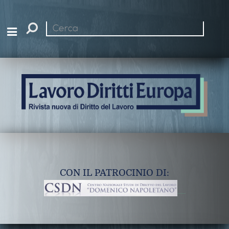
Cerca
nel
sito
CON IL PATROCINIO DI: