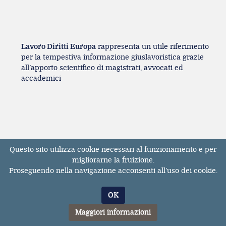
Lavoro Diritti Europa
rappresenta un utile riferimento
per la tempestiva informazione giuslavoristica grazie
all’apporto scientifico di magistrati, avvocati ed
accademici
Questo sito utilizza cookie necessari al funzionamento e per
Registrazione Tribunale di Milano n° 131131
migliorarne la fruizione.
dell'11/04/2017
Proseguendo nella navigazione acconsenti all’uso dei cookie.
ISSN 2611-3783
© Tutti i diritti riservati. E' vietata la riproduzione,
OK
anche parziale, dei contenuti pubblicati sul sito
LavoroDirittiEuropa.it
Maggiori informazioni