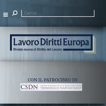
Cerca
nel
sito
CON IL PATROCINIO DI: