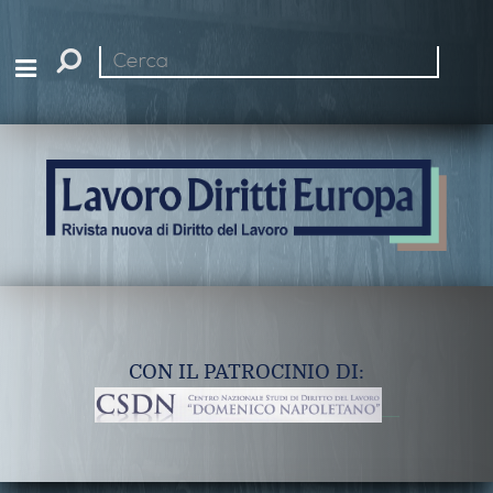
Cerca
nel
sito
CON IL PATROCINIO DI: