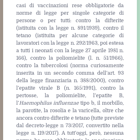
casi di vaccinazioni rese obbligatorie da
norme di legge per singole categorie di
persone o per tutti: contro la difterite
(istituita con la legge n. 891/1939), contro il
tetano (istituita per alcune categorie di
lavoratori con la legge n. 292/1963, poi estesa
a tutti i neonati con la legge 27 aprile 1981 n.
166), contro la poliomielite (l. n. 51/1966),
contro la tubercolosi (norma curiosamente
inserita in un secondo comma dell’art. 93
della legge finanziaria n. 388/2000), contro
l’epatite virale B (n. 165/1991), contro la
pertosse, la poliomielite, l’epatite B,
l’
Haemophilus influenzae
tipo b, il morbillo,
la parotite, la rosolia e la varicella, oltre che
ancora contro difterite e tetano (tutte previste
dal decreto-legge n 73/2017, convertito nella
legge n. 119/2017). A tutt’oggi, però, nessuna