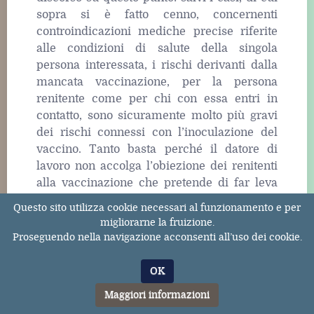
sopra si è fatto cenno, concernenti
controindicazioni mediche precise riferite
alle condizioni di salute della singola
persona interessata, i rischi derivanti dalla
mancata vaccinazione, per la persona
renitente come per chi con essa entri in
contatto, sono sicuramente molto più gravi
dei rischi connessi con l’inoculazione del
vaccino. Tanto basta perché il datore di
lavoro non accolga l’obiezione dei renitenti
alla vaccinazione che pretende di far leva
sul principio di precauzione.
Questo sito utilizza cookie necessari al funzionamento e per
migliorarne la fruizione.
6.
Le conseguenze possibili del rifiuto
Proseguendo nella navigazione acconsenti all’uso dei cookie.
ingiustificato della vaccinazione oggetto di
un obbligo contrattuale
OK
Maggiori informazioni
Si pone infine la questione del modo in cui il
datore di lavoro può far fronte al rifiuto