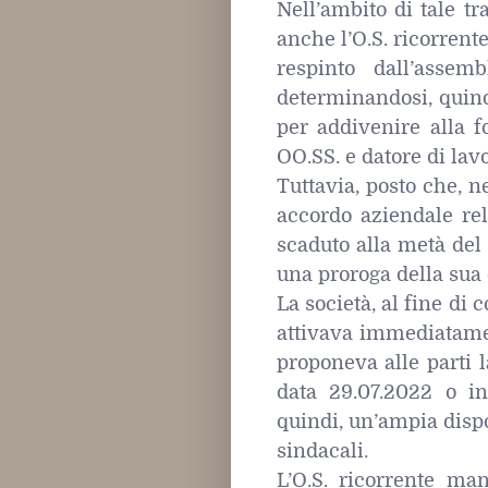
Nell’ambito di tale tr
anche l’O.S. ricorrent
respinto dall’asse
determinandosi, quindi
per addivenire alla 
OO.SS. e datore di la
Tuttavia, posto che, n
accordo aziendale rel
scaduto alla metà del
una proroga della sua 
La società, al fine di 
attivava immediatamen
proponeva alle parti 
data 29.07.2022 o i
quindi, un’ampia dispo
sindacali.
L’O.S. ricorrente ma