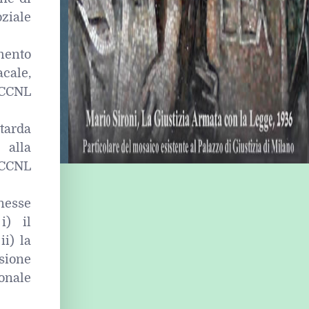
oziale
mento
acale,
 CCNL
tarda
 alla
l CCNL
nesse
i) il
ii) la
nsione
sonale