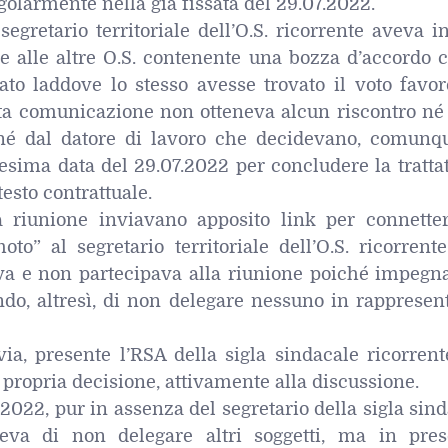
egolarmente nella già fissata del 29.07.2022.
egretario territoriale dell’O.S. ricorrente aveva i
 e alle altre O.S. contenente una bozza d’accordo 
ato laddove lo stesso avesse trovato il voto favor
esta comunicazione non otteneva alcun riscontro né
i né dal datore di lavoro che decidevano, comunqu
esima data del 29.07.2022 per concludere la tratta
esto contrattuale.
la riunione inviavano apposito link per connetter
to” al segretario territoriale dell’O.S. ricorrent
va e non partecipava alla riunione poiché impegna
ndo, altresì, di non delegare nessuno in rappresen
avia, presente l’RSA della sigla sindacale ricorren
propria decisione, attivamente alla discussione.
2022, pur in assenza del segretario della sigla sin
eva di non delegare altri soggetti, ma in pres