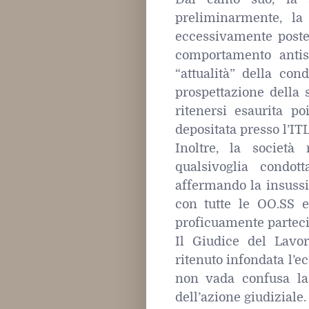
preliminarmente, la
eccessivamente posterg
comportamento antisi
“attualità” della con
prospettazione della 
ritenersi esaurita po
depositata presso l’IT
Inoltre, la società 
qualsivoglia condot
affermando la insussis
con tutte le OO.SS e
proficuamente partecip
Il Giudice del Lavor
ritenuto infondata l’e
non vada confusa la 
dell’azione giudiziale.