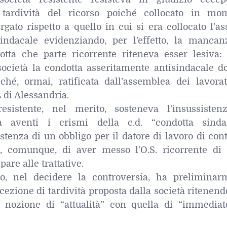
 tardività del ricorso poiché collocato in mo
ato rispetto a quello in cui si era collocato l’as
ndacale evidenziando, per l’effetto, la mancan
dotta che parte ricorrente riteneva esser lesiva: 
società la condotta asseritamente antisindacale d
iché, ormai, ratificata dall’assemblea dei lavorat
L di Alessandria.
resistente, nel merito, sosteneva l’insussisten
ta aventi i crismi della c.d. “condotta sindac
tenza di un obbligo per il datore di lavoro di con
, comunque, di aver messo l’O.S. ricorrente di 
are alle trattative.
o, nel decidere la controversia, ha preliminar
ccezione di tardività proposta dalla società ritenen
nozione di “attualità” con quella di “immediat