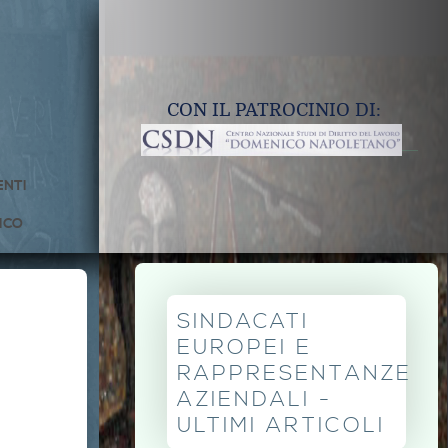
CON IL PATROCINIO DI:
NTI
ICO
SINDACATI
EUROPEI E
RAPPRESENTANZE
AZIENDALI -
ULTIMI ARTICOLI