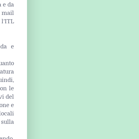
a e da
o mail
 l’ITL
nda e
quanto
atura
uindi,
con le
vi del
one e
locali
 sulla
endo,