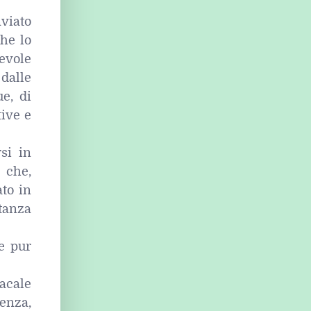
nviato
che lo
evole
 dalle
e, di
tive e
si in
e che,
to in
tanza
te pur
dacale
enza,