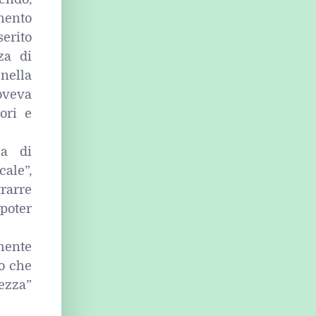
mento
serito
za di
nella
oveva
ori e
za di
ale”,
trarre
poter
mente
do che
ezza”