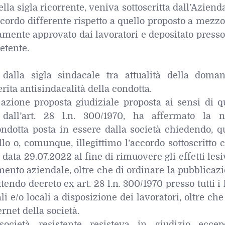
la sigla ricorrente, veniva sottoscritta dall’Aziend
cordo differente rispetto a quello proposto a mezz
mente approvato dai lavoratori e depositato presso
etente.
 dalla sigla sindacale tra attualità della doma
rita antisindacalità della condotta.
n azione proposta giudiziale proposta ai sensi di 
 dall’art. 28 l.n. 300/1970, ha affermato la n
ondotta posta in essere dalla società chiedendo, q
lo o, comunque, illegittimo l’accordo sottoscritto 
n data 29.07.2022 al fine di rimuovere gli effetti lesi
nto aziendale, oltre che di ordinare la pubblicazi
tendo decreto ex art. 28 l.n. 300/1970 presso tutti i 
i e/o locali a disposizione dei lavoratori, oltre che
rnet della società.
ocietà resistente resisteva in giudizio eccep