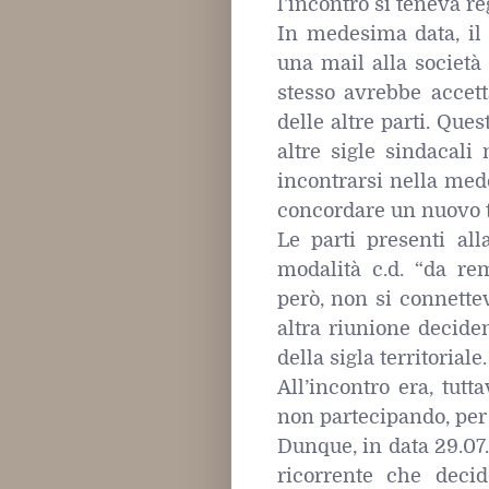
l’incontro si teneva r
In medesima data, il s
una mail alla società
stesso avrebbe accett
delle altre parti. Qu
altre sigle sindacal
incontrarsi nella med
concordare un nuovo t
Le parti presenti al
modalità c.d. “da remo
però, non si connette
altra riunione decide
della sigla territoriale.
All’incontro era, tutt
non partecipando, per 
Dunque, in data 29.07.
ricorrente che decid