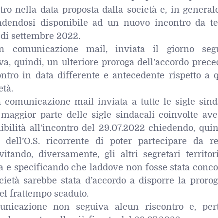
tro nella data proposta dalla società e, in general
endendosi disponibile ad un nuovo incontro da te
di settembre 2022.
con comunicazione mail, inviata il giorno seg
va, quindi, un ulteriore proroga dell’accordo prec
tro in data differente e antecedente rispetto a q
età.
 comunicazione mail inviata a tutte le sigle sinda
maggior parte delle sigle sindacali coinvolte ave
ibilità all’incontro del 29.07.2022 chiedendo, quin
le dell’O.S. ricorrente di poter partecipare da r
vitando, diversamente, gli altri segretari territor
 e specificando che laddove non fosse stata conco
ietà sarebbe stata d’accordo a disporre la prorog
el frattempo scaduto.
unicazione non seguiva alcun riscontro e, pert