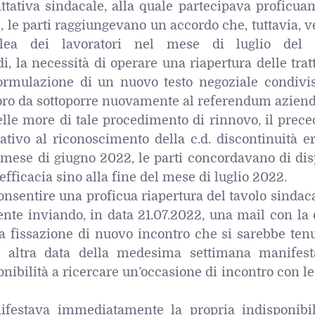
attativa sindacale, alla quale partecipava proficu
e, le parti raggiungevano un accordo che, tuttavia, 
mblea dei lavoratori nel mese di luglio del
, la necessità di operare una riapertura delle trat
formulazione di un nuovo testo negoziale condivis
voro da sottoporre nuovamente al referendum aziend
elle more di tale procedimento di rinnovo, il prec
ativo al riconoscimento della c.d. discontinuità e
 mese di giugno 2022, le parti concordavano di dis
efficacia sino alla fine del mese di luglio 2022.
consentire una proficua riapertura del tavolo sindaca
te inviando, in data 21.07.2022, una mail con la 
la fissazione di nuovo incontro che si sarebbe ten
n altra data della medesima settimana manifest
nibilità a ricercare un’occasione di incontro con le
nifestava immediatamente la propria indisponibil