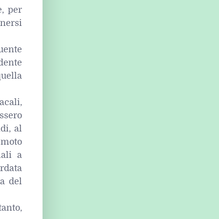
e, per
nersi
uente
edente
uella
cali,
ssero
di, al
emoto
iali a
rdata
a del
anto,