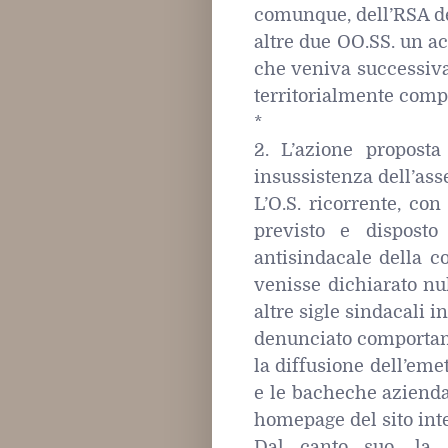
comunque, dell’RSA del
altre due OO.SS. un ac
che veniva successiva
territorialmente comp
*
2. L’azione proposta
insussistenza dell’asse
L’O.S. ricorrente, co
previsto e disposto
antisindacale della c
venisse dichiarato nul
altre sigle sindacali i
denunciato comportame
la diffusione dell’emet
e le bacheche aziendal
homepage del sito inte
Dal canto suo, la s