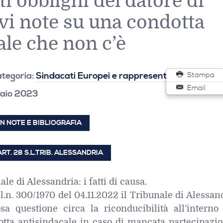
i obblighi del datore di
evi note su una condotta
ale che non c’è
tegoria:
Sindacati Europei e rappresentanze aziendal
Stampa
Email
raio 2023
N NOTE E BIBLIOGRAFIA
T. 28 S.L.TRIB. ALESSANDRIA
ale di Alessandria: i fatti di causa.
 l.n. 300/1970 del 04.11.2022 il Tribunale di Alessan
sa questione circa la riconducibilità all’interno 
dotta antisindacale in caso di mancata partecipazi