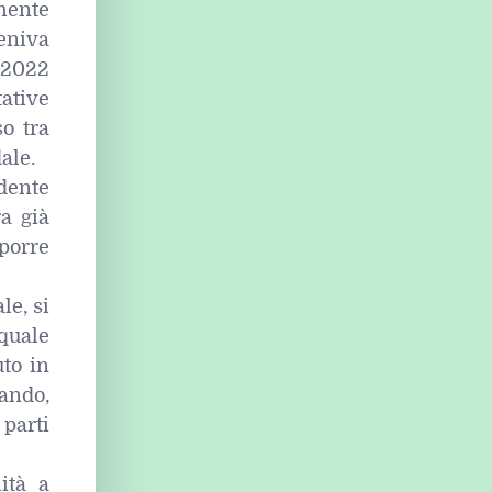
amente
veniva
 2022
tative
o tra
ale.
edente
ra già
porre
le, si
quale
uto in
ando,
 parti
ità a