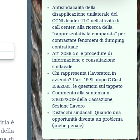
Antisindacalità della
disapplicazione unilaterale del
CCNL leader TLC nell’attività di
call center: alla ricerca della
“rappresentatività comparata” per
contrastare fenomeni di dumping
i
contrattuale
Art. 2086 c.c. e procedure di
informazione e consultazione
sindacale
Chi rappresenta i lavoratori in
azienda? L’art. 19 St. dopo C.Cost.
156/2025: le questioni sul tappeto
Commento alla sentenza n.
24633/2019 della Cassazione,
Sezione Lavoro
Distacchi sindacali. Quando una
opportunità diventa un problema
dria è
(anche penale)
della
one di