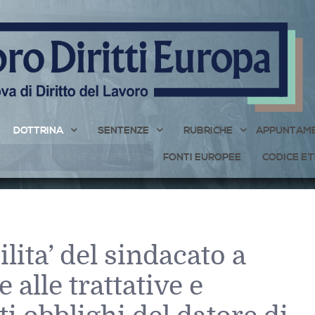
DOTTRINA
SENTENZE
RUBRICHE
APPUNTAME
ISCRIVITI ALLA NEWSLETTER
FONTI EUROPEE
CODICE ET
lita’ del sindacato a
 alle trattative e