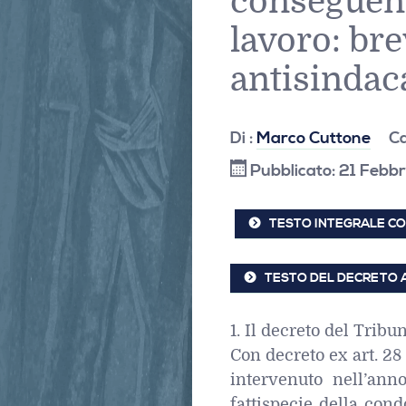
conseguent
lavoro: br
antisindac
Di :
Marco Cuttone
Ca
Pubblicato: 21 Febb
TESTO INTEGRALE CO
TESTO DEL DECRETO AR
1. Il decreto del Tribun
Con decreto ex art. 28
intervenuto nell’anno
fattispecie della con