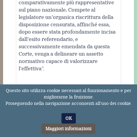
comparativamente più rappresentative
sul piano nazionale. Compete al
legislatore un’organica riscrittura della
disposizione censurata, affinché essa,
dopo essere stata profondamente incisa
dall’esito referendario, e
successivamente emendata da questa
Corte, venga a delineare un assetto
normativo capace di valorizzare
l’effettiva
”.
Questo sito utilizza cookie necessari al funzionamento e per
-
art. 24, comma 1. d,lgs 148/2015
migliorarne la fruizione.
(“consultazione sindacale”
per accesso
Proseguendo nella navigazione acconsenti all’uso dei cookie.
alla cassa integrazione
)
: “L’impresa che
intende richiedere il trattamento
OK
straordinario di integrazione salariale per
Maggiori informazioni
le causali di cui all'articolo 21, comma 1,