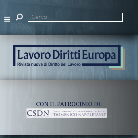
Cerca
nel
sito
CON IL PATROCINIO DI: