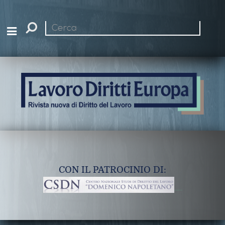
Cerca
nel
sito
CON IL PATROCINIO DI: