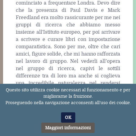
cominciato a frequentare Londra. Devo dire
che la presenza di Paul Davis e Mark
Freedland era molto rassicurante per me nei
gruppi di ricerca che abbiamo messo
insieme all'Istituto europeo, per poi arrivare
a scrivere e curare libri con impostazione
comparatistica. Sono per me, oltre che cari
amici, figure solide, che mi hanno rafforzata
nel lavoro di gruppo. Nel vederli all’opera
nel gruppo di ricerca, capivi le sottili
differenze tra di loro ma anche si coglieva
una incredibile naturalezza nel rendersi
Questo sito utilizza cookie necessari al funzionamento e per
complementari. Hanno a lungo pubblicato
migliorarne la fruizione.
firmando insieme, come è noto. E’ una
Proseguendo nella navigazione acconsenti all’uso dei cookie.
coppia di studiosi fantastici, proprio perché
capaci di cogliere e sviluppare l’uno le idee
OK
dell’altro. Non erano naturalmente i soli che
animavano questi gruppi; penso anche a
Maggiori informazioni
Fernando Valdès, che era un motore di