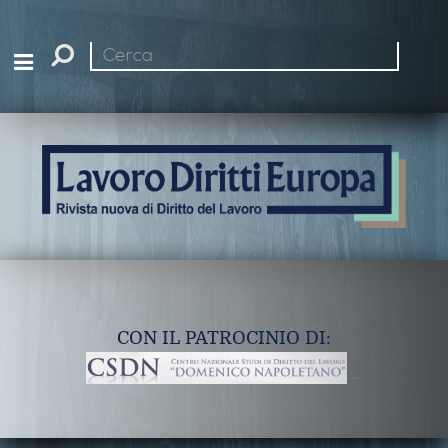
Cerca
nel
sito
CON IL PATROCINIO DI: