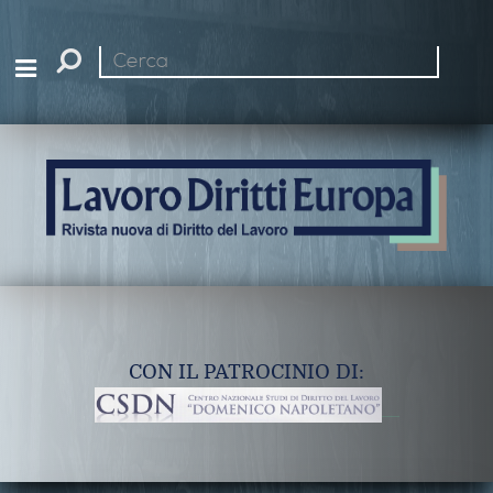
Cerca
nel
sito
CON IL PATROCINIO DI: