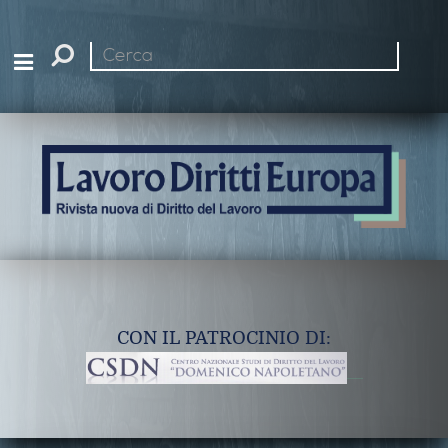
Cerca
nel
sito
CON IL PATROCINIO DI: