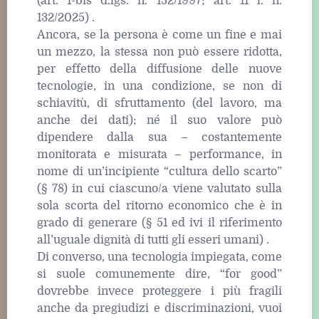
(art. 1-bis d.lgs. n. 152/1997; art. 11 l. n.
132/2025) .
Ancora, se la persona è come un fine e mai
un mezzo, la stessa non può essere ridotta,
per effetto della diffusione delle nuove
tecnologie, in una condizione, se non di
schiavitù, di sfruttamento (del lavoro, ma
anche dei dati); né il suo valore può
dipendere dalla sua – costantemente
monitorata e misurata – performance, in
nome di un’incipiente “cultura dello scarto”
(§ 78) in cui ciascuno/a viene valutato sulla
sola scorta del ritorno economico che è in
grado di generare (§ 51 ed ivi il riferimento
all’uguale dignità di tutti gli esseri umani) .
Di converso, una tecnologia impiegata, come
si suole comunemente dire, “for good”
dovrebbe invece proteggere i più fragili
anche da pregiudizi e discriminazioni, vuoi