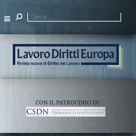
Cerca
nel
sito
CON IL PATROCINIO DI: