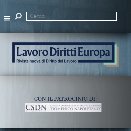
Cerca
nel
sito
CON IL PATROCINIO DI: