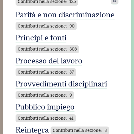
Contributi nella sezione: 125
Licenziamento per motivi
Parità e non discriminazione
economici
Contributi nella sezione: 90
Contributi nella sezione: 2
Licenziamento
Principi e fonti
discriminatorio
Contributi nella sezione: 608
Processo del lavoro
Contributi nella sezione: 1
Licenziamento ingiustificato
Contributi nella sezione: 87
Provvedimenti disciplinari
Contributi nella sezione: 2
Licenziamento illecito
Contributi nella sezione: 9
Pubblico impiego
Contributi nella sezione: 6
Contributi nella sezione: 41
Reintegra
Contributi nella sezione: 3