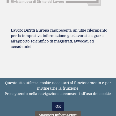
Lavoro Diritti Europa
rappresenta un utile riferimento
per la tempestiva informazione giuslavoristica grazie
all’apporto scientifico di magistrati, avvocati ed
accademici
Questo sito utilizza cookie necessari al funzionamento e per
Registrazione Tribunale di Milano n° 131131
migliorarne la fruizione.
dell'11/04/2017
Proseguendo nella navigazione acconsenti all’uso dei cookie.
ISSN 2611-3783
© Tutti i diritti riservati. E' vietata la riproduzione,
OK
anche parziale, dei contenuti pubblicati sul sito
LavoroDirittiEuropa.it
Maggiori informazioni