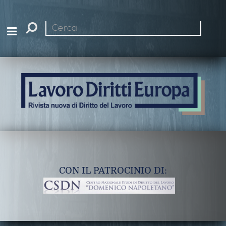
Cerca
nel
sito
CON IL PATROCINIO DI: