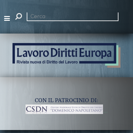
Cerca
nel
sito
CON IL PATROCINIO DI: