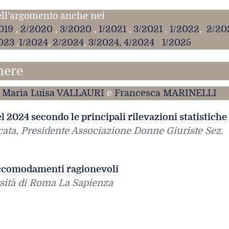
ell’argomento anche nei
019
,
2/2020
,
3/2020
,
1/2021
,
3/2021
,
1/2022
,
2/20
023
,
1/2024
,
2/2024
,
3/2024,
4/2024
1/2025
nere
e
Maria Luisa VALLAURI
e
Francesca MARINELLI
el 2024 secondo le principali rilevazioni statistiche
ata, Presidente Associazione Donne Giuriste Sez.
 accomodamenti ragionevoli
sità di Roma La Sapienza