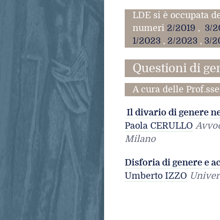
LDE si è occupata d
numeri
2/2019
,
3/2
1/2023
,
2/2023
,
3/2
Questioni di ge
A cura delle Prof.ss
Il divario di genere n
Paola CERULLO
Avvoc
Milano
Disforia di genere e
Umberto IZZO
Univer