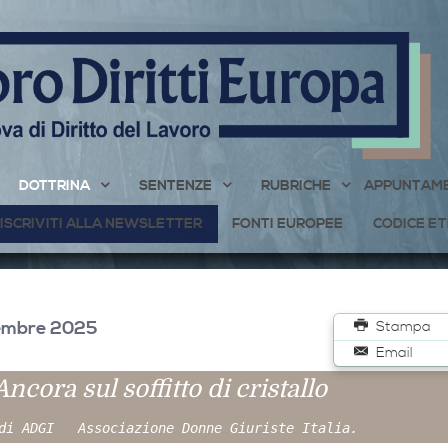
DOTTRINA
SENTENZE
RUBRICHE
APPUNTAME
ISCRIVITI ALLA NEWSLETTER
FONTI EUROPEE
CODICE ET
tembre 2025
Stampa
Email
Ancora sul soffitto di cristallo
 di ADGI Associazione Donne Giuriste Italia.