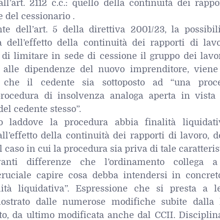
ll’art. 2112 c.c.: quello della continuità dei rappo
 del cessionario .
e dell’art. 5 della direttiva 2001/23, la possibil
à dell’effetto della continuità dei rapporti di lav
 di limitare in sede di cessione il gruppo dei lavo
re alle dipendenze del nuovo imprenditore, viene 
o che il cedente sia sottoposto ad “una proc
rocedura di insolvenza analoga aperta in vista 
del cedente stesso”.
lo laddove la procedura abbia finalità liquidati
ll’effetto della continuità dei rapporti di lavoro, 
caso in cui la procedura sia priva di tale caratteris
vanti differenze che l’ordinamento collega a
 cruciale capire cosa debba intendersi in concret
ità liquidativa”. Espressione che si presta a le
ostrato dalle numerose modifiche subite dalla 
to, da ultimo modificata anche dal CCII. Disciplin