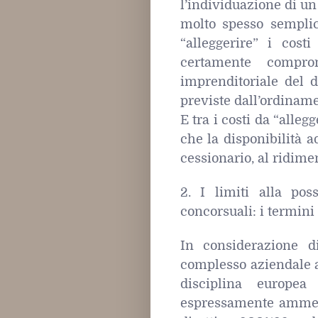
l’individuazione di un
molto spesso semplic
“alleggerire” i costi
certamente compro
imprenditoriale del 
previste dall’ordiname
E tra i costi da “alleg
che la disponibilità a
cessionario, al ridime
2. I limiti alla poss
concorsuali: i termini
In considerazione d
complesso aziendale al
disciplina europea
espressamente ammetto