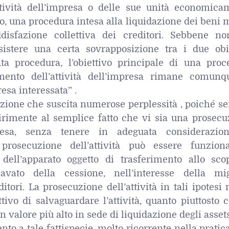
atività dell’impresa o delle sue unità economica
rio, una procedura intesa alla liquidazione dei beni 
isfazione collettiva dei creditori. Sebbene no
istere una certa sovrapposizione tra i due obie
ta procedura, l’obiettivo principale di una proc
mento dell’attività dell’impresa rimane comunq
esa interessata” .
mazione che suscita numerose perplessità , poiché 
dirimente al semplice fatto che vi sia una prosecu
presa, senza tenere in adeguata considerazio
prosecuzione dell’attività può essere funzion
 dell’apparato oggetto di trasferimento allo sco
avato della cessione, nell’interesse della mig
itori. La prosecuzione dell’attività in tali ipotesi
ttivo di salvaguardare l’attività, quanto piuttosto 
un valore più alto in sede di liquidazione degli assets
nto a tale fattispecie, molto ricorrente nella pratic