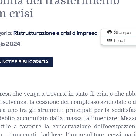
plina del trasferimento
n crisi
oria:
Ristrutturazione e crisi d'impresa
Stampa
Email
gio 2024
 NOTE E BIBLIOGRAFIA
esa che venga a trovarsi in stato di crisi o che abb
’insolvenza, la cessione del complesso aziendale o 
sca uno tra gli strumenti principali per la soddisfa
 debito accumulato dalla massa fallimentare. Mezz
 utile a favorire la conservazione dell’occupazion
no impegnati, laddove l’imprenditore cessionari