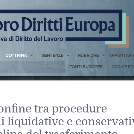
DOTTRINA
SENTENZE
RUBRICHE
APPUNTAME
ISCRIVITI ALLA NEWSLETTER
FONTI EUROPEE
CODICE ET
confine tra procedure
i liquidative e conservati