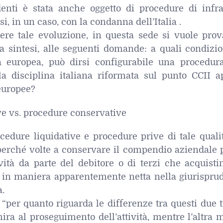
denti è stata anche oggetto di procedure di infra
i, in un caso, con la condanna dell’Italia .
ere tale evoluzione, in questa sede si vuole prov
a sintesi, alle seguenti domande: a quali condizio
na europea, può dirsi configurabile una procedur
; la disciplina italiana riformata sul punto CCII 
europee?
ve vs. procedure conservative
cedure liquidative e procedure prive di tale quali
perché volte a conservare il compendio aziendale p
vità da parte del debitore o di terzi che acquisti
ta in maniera apparentemente netta nella giurispru
a.
per quanto riguarda le differenze tra questi due t
 mira al proseguimento dell’attività, mentre l’altra 