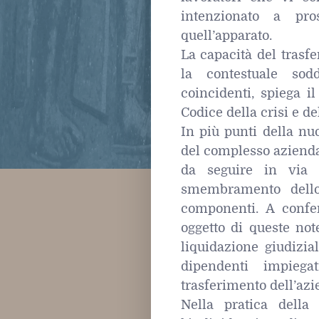
intenzionato a pro
quell’apparato.
La capacità del trasfe
la contestuale sod
coincidenti, spiega il
Codice della crisi e de
In più punti della nu
del complesso aziendal
da seguire in via pr
smembramento dello 
componenti. A confe
oggetto di queste not
liquidazione giudizia
dipendenti impiega
trasferimento dell’azi
Nella pratica della 