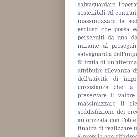
salvaguardare l’oper
sostenibili. Al contra
massimizzare la sodd
escluso che possa es
perseguiti da una da
mirante al prosegui
salvaguardia dell’impr
Si tratta di un’affer
attribuire rilevanza 
dell’attività di im
circostanza che la 
preservare il valore
massimizzare il ric
soddisfazione dei cred
autorizzata con l’obie
finalità di realizzare 
È proprio con riferime