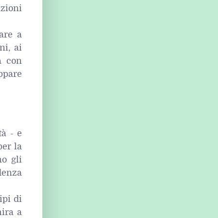
zioni
are a
ni, ai
a con
appare
tà - e
er la
no gli
denza
ipi di
mira a