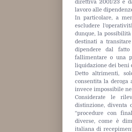
direttiva 2001/23 e da
lavoro alle dipendenze
In particolare, a ment
escludere l’operativit
dunque, la possibilità
destinati a transita
dipendere dal fatt
fallimentare o una p
liquidazione dei beni 
Detto altrimenti, so
consentita la deroga a
invece impossibile nel 
Considerate le rile
distinzione, diventa
“procedure con final
diverse, come è dim
italiana di recepimen