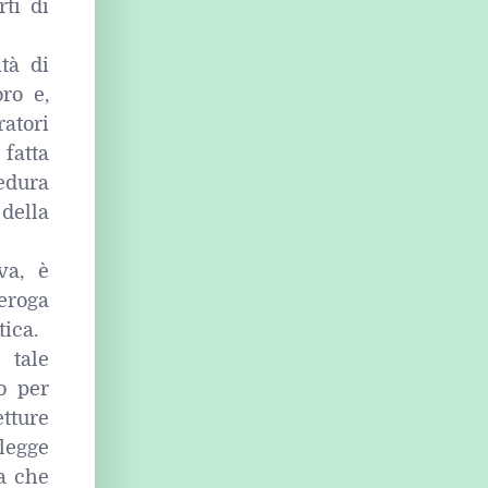
rti di
ità di
oro e,
ratori
fatta
edura
della
va, è
deroga
tica.
 tale
o per
tture
legge
a che