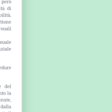
è però
tà di
lità,
tione
suali
usuale
nziale
edure
e del
nto la
ente,
dalla