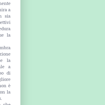
mente
mira a
n sia
ttivi
edura
ue la
sembra
zione
ne la
ale a
po di
liore
 non è
con la
.
a, che