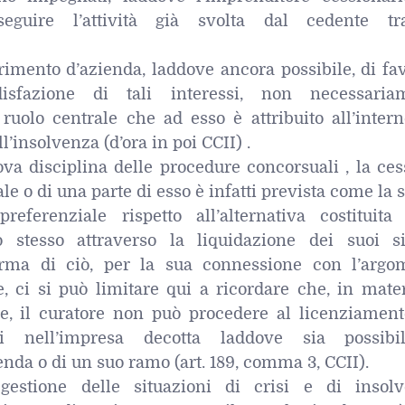
seguire l’attività già svolta dal cedente tr
rimento d’azienda, laddove ancora possibile, di fa
disfazione di tali interessi, non necessaria
 ruolo centrale che ad esso è attribuito all’inter
ll’insolvenza (d’ora in poi CCII) .
ova disciplina delle procedure concorsuali , la ce
e o di una parte di esso è infatti prevista come la 
eferenziale rispetto all’alternativa costituita 
stesso attraverso la liquidazione dei suoi si
rma di ciò, per la sua connessione con l’argo
e, ci si può limitare qui a ricordare che, in mate
le, il curatore non può procedere al licenziament
ti nell’impresa decotta laddove sia possibi
enda o di un suo ramo (art. 189, comma 3, CCII).
gestione delle situazioni di crisi e di insolv