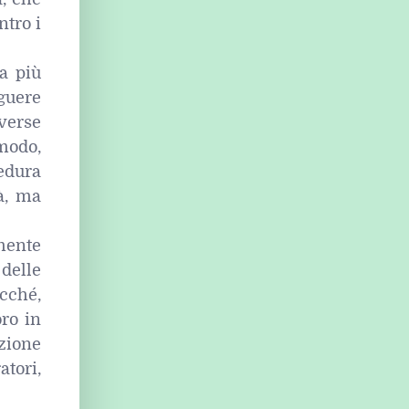
ntro i
a più
nguere
iverse
modo,
edura
à, ma
mente
 delle
icché,
oro in
uzione
tori,