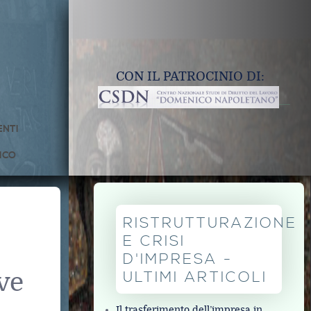
CON IL PATROCINIO DI:
NTI
ICO
RISTRUTTURAZIONE
E CRISI
D'IMPRESA -
ve
ULTIMI ARTICOLI
Il trasferimento dell’impresa in