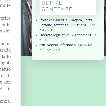
ULTIME
amite
SENTENZE
vorire
Corte di Giustizia Europea, Terza
mente
Sezione, sentenza 18 luglio 2013 n°
c-426/11
no del
Decreto legislativo 12 gennaio 2019
n. 14
ssione
trib. Nocera Inferiore N. 857/2025
strada
del 15/5/2025
dallo
ngoli
mento
ria di
o dei
le il
enza,