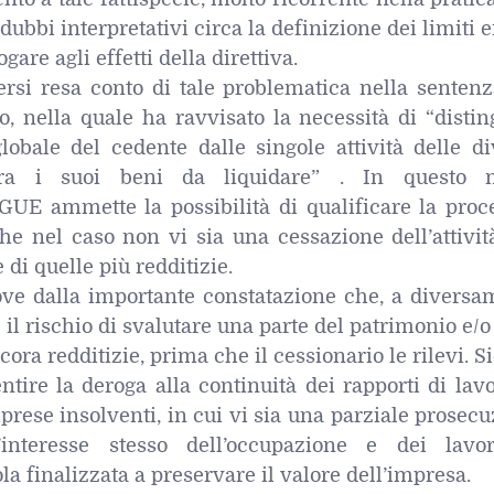
ubbi interpretativi circa la definizione dei limiti e
gare agli effetti della direttiva.
si resa conto di tale problematica nella sentenz
o, nella quale ha ravvisato la necessità di “disti
globale del cedente dalle singole attività delle d
tra i suoi beni da liquidare” . In questo 
GUE ammette la possibilità di qualificare la proc
he nel caso non vi sia una cessazione dell’attivit
di quelle più redditizie.
ve dalla importante constatazione che, a diversa
 il rischio di svalutare una parte del patrimonio e/o
cora redditizie, prima che il cessionario le rilevi. S
entire la deroga alla continuità dei rapporti di lav
prese insolventi, in cui vi sia una parziale prosec
ll’interesse stesso dell’occupazione e dei lavora
la finalizzata a preservare il valore dell’impresa.