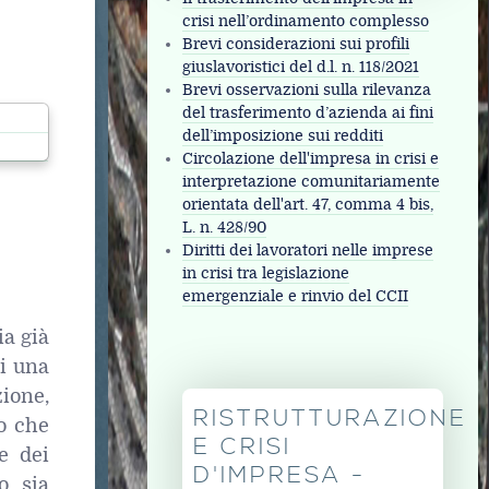
crisi nell’ordinamento complesso
Brevi considerazioni sui profili
giuslavoristici del d.l. n. 118/2021
Brevi osservazioni sulla rilevanza
del trasferimento d’azienda ai fini
dell’imposizione sui redditi
Circolazione dell'impresa in crisi e
interpretazione comunitariamente
orientata dell'art. 47, comma 4 bis,
L. n. 428/90
Diritti dei lavoratori nelle imprese
in crisi tra legislazione
emergenziale e rinvio del CCII
ia già
di una
zione,
RISTRUTTURAZIONE
o che
E CRISI
e dei
D'IMPRESA -
o sia