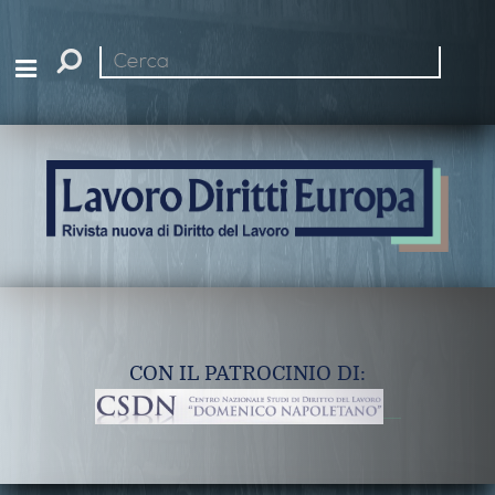
Cerca
nel
sito
CON IL PATROCINIO DI: