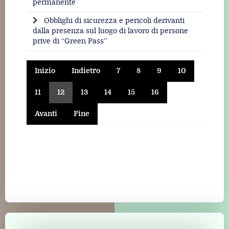
permanente
Obblighi di sicurezza e pericoli derivanti
dalla presenza sul luogo di lavoro di persone
prive di “Green Pass”
Inizio
Indietro
7
8
9
10
11
12
13
14
15
16
Avanti
Fine