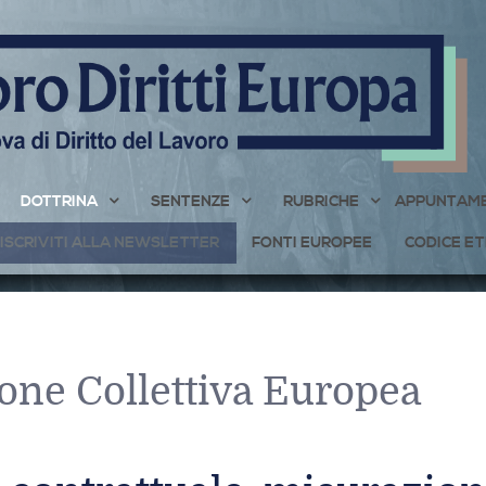
DOTTRINA
SENTENZE
RUBRICHE
APPUNTAME
ISCRIVITI ALLA NEWSLETTER
FONTI EUROPEE
CODICE ET
one Collettiva Europea