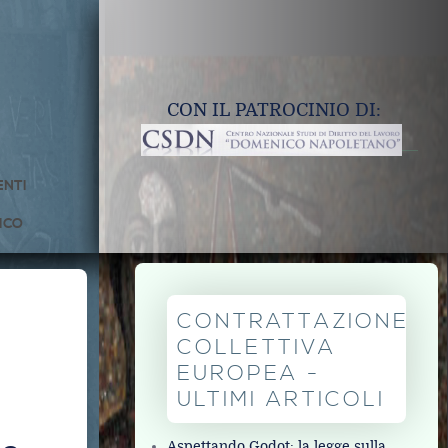
CON IL PATROCINIO DI:
NTI
ICO
CONTRATTAZIONE
COLLETTIVA
EUROPEA -
ULTIMI ARTICOLI
Aspettando Godot: la legge sulla