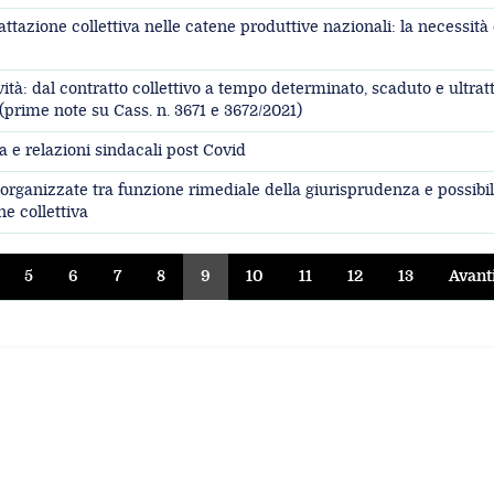
ttazione collettiva nelle catene produttive nazionali: la necessità 
vità: dal contratto collettivo a tempo determinato, scaduto e ultratt
(prime note su Cass. n. 3671 e 3672/2021)
a e relazioni sindacali post Covid
organizzate tra funzione rimediale della giurisprudenza e possibil
e collettiva
5
6
7
8
9
10
11
12
13
Avant