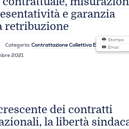
 contrattuale, misurazio
esentatività e garanzia
a retribuzione
Stampa
Categoria:
Contrattazione Collettiva Europea
Email
embre 2021
crescente dei contratti
nazionali, la libertà sindac