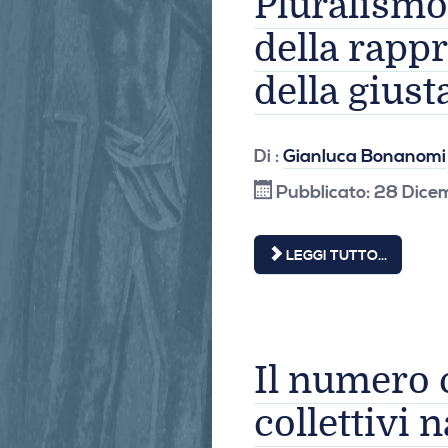
Pluralismo
della rappr
della giust
Di :
Gianluca Bonanomi
Pubblicato: 28 Dic
LEGGI TUTTO...
Il numero 
collettivi 