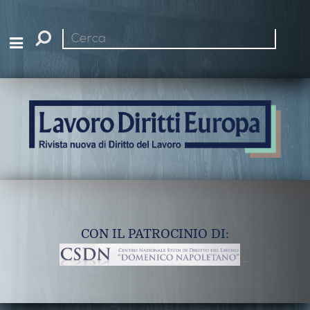
Cerca
nel
sito
CON IL PATROCINIO DI: