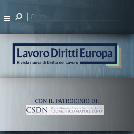
Cerca
nel
sito
CON IL PATROCINIO DI: