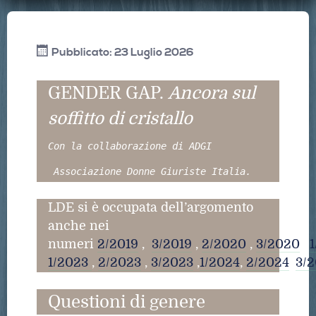
Pubblicato: 23 Luglio 2026
GENDER GAP.
Ancora sul
soffitto di cristallo
Con la collaborazione di ADGI
Associazione Donne Giuriste Italia.
LDE si è occupata dell’argomento
anche nei
numeri
2/2019
,
3/2019
,
2/2020
,
3/2020
,
1
1/2023
,
2/2023
,
3/2023
,
1/2024
,
2/2024
,
3/2
Questioni di genere