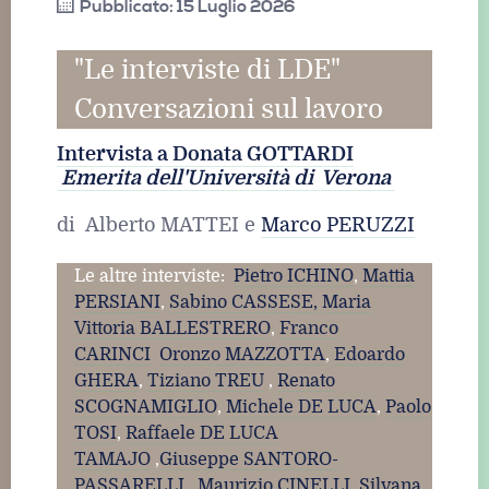
Pubblicato: 15 Luglio 2026
"Le interviste di LDE"
Conversazioni sul lavoro
Intervista a Donata GOTTARDI
Emerita dell'Università di Verona
di Alberto MATTEI e
Marco PERUZZI
Le altre interviste:
Pietro ICHINO
,
Mattia
PERSIANI
,
Sabino CASSESE,
Maria
Vittoria BALLESTRERO
,
Franco
CARINCI
Oronzo MAZZOTTA
,
Edoardo
GHERA
,
Tiziano TREU
,
Renato
SCOGNAMIGLIO
,
Michele DE LUCA
,
Paolo
TOSI
,
Raffaele DE LUCA
TAMAJO
,
Giuseppe SANTORO-
PASSARELLI
,
Maurizio CINELLI
,
Silvana