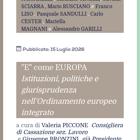
SCIARRA ,
Mario RUSCIANO
e
Franco
LISO
,
Pasquale SANDULLI
,
Carlo
CESTER
,
Mariella
MAGNANI
e
Alessandro GARILLI
Pubblicato: 15 Luglio 2026
"E" come EUROPA
Istituzioni, politiche e
giurisprudenza
nell’Ordinamento europeo
integrato
a cura di
Valeria PICCONE
Consigliera
di Cassazione sez. Lavoro
e
Giuseppe BRONZINI
già Presidente